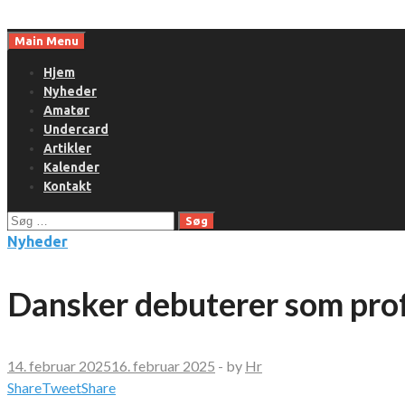
Skip
to
Main Menu
content
Hjem
Nyheder
Amatør
Undercard
Artikler
Kalender
Kontakt
Søg
efter:
Nyheder
Dansker debuterer som prof
14. februar 2025
16. februar 2025
-
by
Hr
Share
Tweet
Share