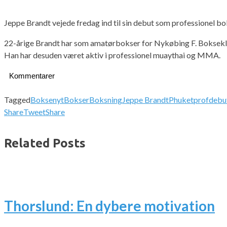
Jeppe Brandt vejede fredag ind til sin debut som professionel b
22-årige Brandt har som amatørbokser for Nykøbing F. Boksekl
Han har desuden været aktiv i professionel muaythai og MMA.
Kommentarer
Tagged
Boksenyt
Bokser
Boksning
Jeppe Brandt
Phuket
profdebu
Share
Tweet
Share
Related Posts
Thorslund: En dybere motivation