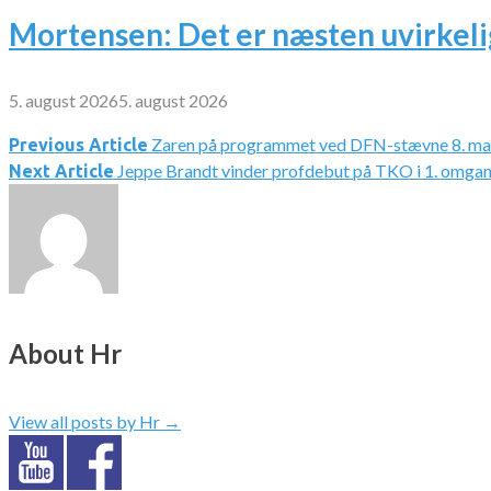
Mortensen: Det er næsten uvirkeli
5. august 2026
5. august 2026
Zaren på programmet ved DFN-stævne 8. ma
Indlægsnavigation
Previous Article
Jeppe Brandt vinder profdebut på TKO i 1. omga
Next Article
About Hr
View all posts by Hr
→