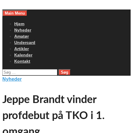
Skip
to
Main Menu
content
Hjem
Nyheder
Amatør
Undercard
Artikler
Kalender
Kontakt
Søg
efter:
Nyheder
Jeppe Brandt vinder
profdebut på TKO i 1.
omgang