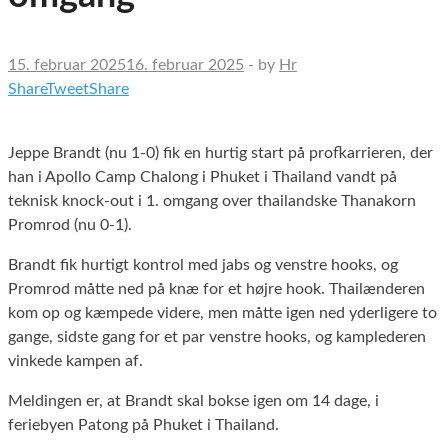
15. februar 2025
16. februar 2025
-
by
Hr
Share
Tweet
Share
Jeppe Brandt (nu 1-0) fik en hurtig start på profkarrieren, der
han i Apollo Camp Chalong i Phuket i Thailand vandt på
teknisk knock-out i 1. omgang over thailandske Thanakorn
Promrod (nu 0-1).
Brandt fik hurtigt kontrol med jabs og venstre hooks, og
Promrod måtte ned på knæ for et højre hook. Thailænderen
kom op og kæmpede videre, men måtte igen ned yderligere to
gange, sidste gang for et par venstre hooks, og kamplederen
vinkede kampen af.
Meldingen er, at Brandt skal bokse igen om 14 dage, i
feriebyen Patong på Phuket i Thailand.