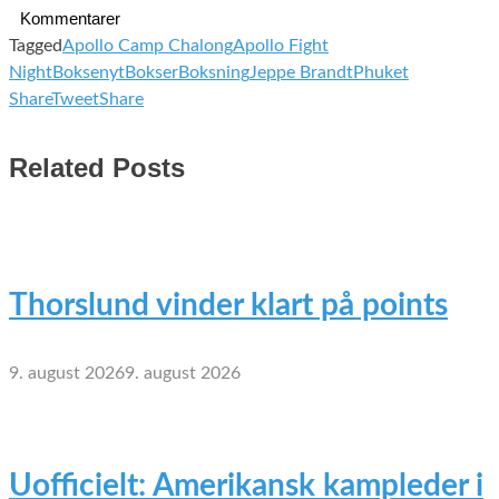
Kommentarer
Tagged
Apollo Camp Chalong
Apollo Fight
Night
Boksenyt
Bokser
Boksning
Jeppe Brandt
Phuket
Share
Tweet
Share
Related Posts
Thorslund vinder klart på points
9. august 2026
9. august 2026
Uofficielt: Amerikansk kampleder i