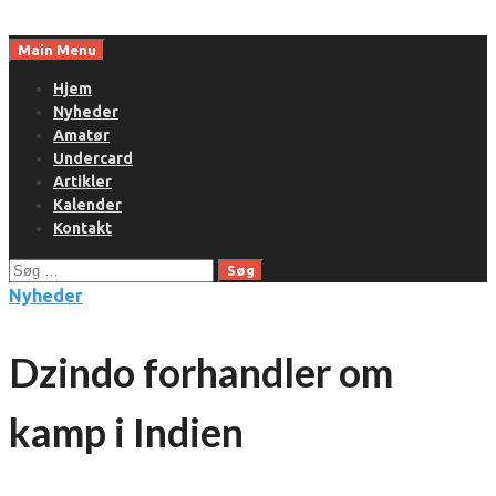
Skip
to
Main Menu
content
Hjem
Nyheder
Amatør
Undercard
Artikler
Kalender
Kontakt
Søg
efter:
Nyheder
Dzindo forhandler om
kamp i Indien