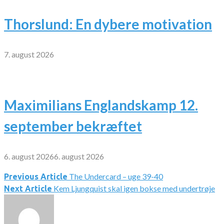
Thorslund: En dybere motivation
7. august 2026
Maximilians Englandskamp 12.
september bekræftet
6. august 2026
6. august 2026
The Undercard – uge 39-40
Indlægsnavigation
Previous Article
Kem Ljungquist skal igen bokse med undertrøje
Next Article