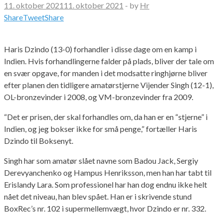
11. oktober 2021
11. oktober 2021
-
by
Hr
Share
Tweet
Share
Haris Dzindo (13-0) forhandler i disse dage om en kamp i
Indien. Hvis forhandlingerne falder på plads, bliver der tale om
en svær opgave, for manden i det modsatte ringhjørne bliver
efter planen den tidligere amatørstjerne Vijender Singh (12-1),
OL-bronzevinder i 2008, og VM-bronzevinder fra 2009.
“Det er prisen, der skal forhandles om, da han er en “stjerne” i
Indien, og jeg bokser ikke for små penge,” fortæller Haris
Dzindo til Boksenyt.
Singh har som amatør slået navne som Badou Jack, Sergiy
Derevyanchenko og Hampus Henriksson, men han har tabt til
Erislandy Lara. Som professionel har han dog endnu ikke helt
nået det niveau, han blev spået. Han er i skrivende stund
BoxRec’s nr. 102 i supermellemvægt, hvor Dzindo er nr. 332.