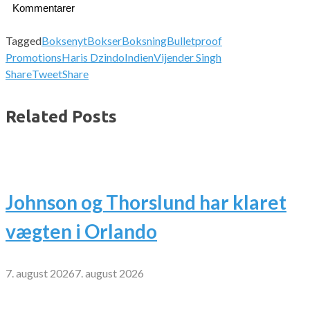
Kommentarer
Tagged
Boksenyt
Bokser
Boksning
Bulletproof
Promotions
Haris Dzindo
Indien
Vijender Singh
Share
Tweet
Share
Related Posts
Johnson og Thorslund har klaret
vægten i Orlando
7. august 2026
7. august 2026