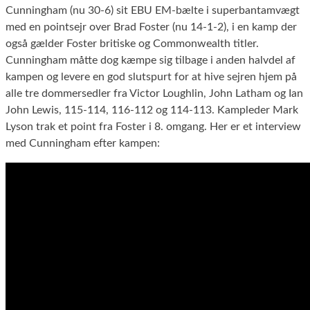
Cunningham (nu 30-6) sit EBU EM-bælte i superbantamvægt
med en pointsejr over Brad Foster (nu 14-1-2), i en kamp der
også gælder Foster britiske og Commonwealth titler.
Cunningham måtte dog kæmpe sig tilbage i anden halvdel af
kampen og levere en god slutspurt for at hive sejren hjem på
alle tre dommersedler fra Victor Loughlin, John Latham og Ian
John Lewis, 115-114, 116-112 og 114-113. Kampleder Mark
Lyson trak et point fra Foster i 8. omgang. Her er et interview
med Cunningham efter kampen: