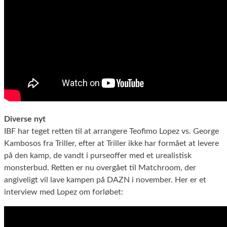
Diverse nyt
IBF har teget retten til at arrangere Teofimo Lopez vs. George
Kambosos fra Triller, efter at Triller ikke har formået at levere
på den kamp, de vandt i purseoffer med et urealistisk
monsterbud. Retten er nu overgået til Matchroom, der
angiveligt vil lave kampen på DAZN i november. Her er et
interview med Lopez om forløbet: