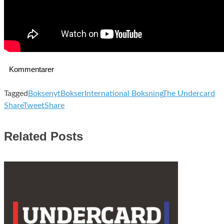
Kommentarer
Tagged
Boksenyt
Bokser
International Boksning
The Undercard
Share
Tweet
Share
Related Posts