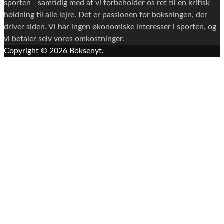
sporten - samtidig med at vi forbeholder os ret til en kritisk
holdning til alle lejre. Det er passionen for boksningen, der
driver siden. Vi har ingen økonomiske interesser i sporten, og
vi betaler selv vores omkostninger.
Copyright © 2026
Boksenyt
.