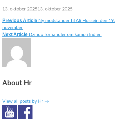
13. oktober 2025
13. oktober 2025
Previous Article
Ny modstander til Ali Hussein den 19.
Indlægsnavigation
november
Next Article
Dzindo forhandler om kamp i Indien
About Hr
View all posts by Hr
→