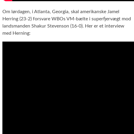
Om lørdagen, i Atlanta, Georgia, skal amerikanske Jamel
Herring (23-2) forsvare WBOs VM-bælte i superfjervægt mod
landsmanden Shakur Stevenson (16-0). Her er et interview
med Herning: