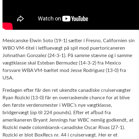
Mexicanske Elwin Soto (19-1) sætter i Fresno, Californien sin
WBO VM-titel i letfluevægt på spil mod puertoricaneren
Johnathan Gonzalez (24-3-1). På samme stævne og i samme
vægtklasse skal Esteban Bermudez (14-3-2) fra Mexico
forsvare WBA VM-bæltet mod Jesse Rodriguez (13-0) fra
USA.
Fredagen efter får den ret ukendte canadiske cruiservægter
Ryan Rozicki (13-0) får en overraskende chance for at blive
den første verdensmester i WBC’s nye vægtklasse,
bridgervægt (op til 224 pounds). Efter et afbud fra
amerikaneren Bryant Jennings har WBC nemiig godkendt, at
Rozicki møde colombiansk-canadiske Oscar Rivas (27-1).
Rozicki er blot BoxRecs nr. 44 i cruiservægt. Her er et