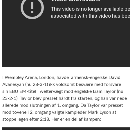
I Wembley Arena, London, havde armensk-engelske David
Avanesyan (nu 28-3-1) ikk voldsomt besvære med forsvare
sin EBU EM-titel i weltervægt mod engelske Liam Taylor (nu
23-2-1). Taylor blev presset hårdt fra starten, og han var nede
allerede mod slutningen af 1. omgang. Da Taylor var presset
mod tovene i 2. omgang valgte kampleder Mark Lyson at
stoppe legen efter 2:18. Her er en del af kampen: