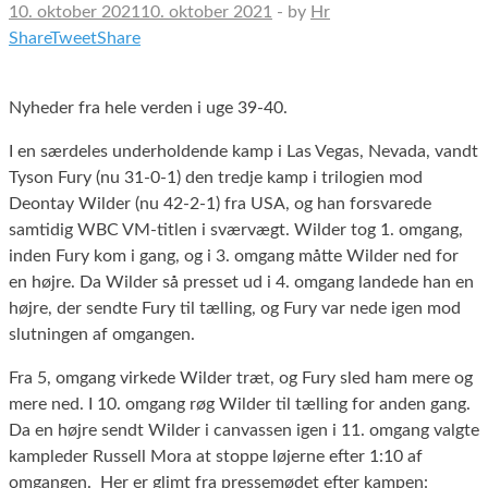
10. oktober 2021
10. oktober 2021
-
by
Hr
Share
Tweet
Share
Nyheder fra hele verden i uge 39-40.
I en særdeles underholdende kamp i Las Vegas, Nevada, vandt
Tyson Fury (nu 31-0-1) den tredje kamp i trilogien mod
Deontay Wilder (nu 42-2-1) fra USA, og han forsvarede
samtidig WBC VM-titlen i sværvægt. Wilder tog 1. omgang,
inden Fury kom i gang, og i 3. omgang måtte Wilder ned for
en højre. Da Wilder så presset ud i 4. omgang landede han en
højre, der sendte Fury til tælling, og Fury var nede igen mod
slutningen af omgangen.
Fra 5, omgang virkede Wilder træt, og Fury sled ham mere og
mere ned. I 10. omgang røg Wilder til tælling for anden gang.
Da en højre sendt Wilder i canvassen igen i 11. omgang valgte
kampleder Russell Mora at stoppe løjerne efter 1:10 af
omgangen. Her er glimt fra pressemødet efter kampen: