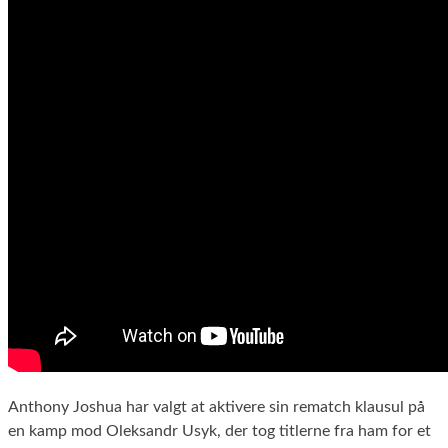
Anthony Joshua har valgt at aktivere sin rematch klausul på
en kamp mod Oleksandr Usyk, der tog titlerne fra ham for et