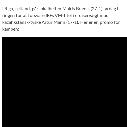
I Riga, Letland, går lokalhelten Mairis Briedis (27-1) lørdag i
ringen for at forsvare IBFs VM-titel i cruiservægt mod
kazahkstansk-tyske Artur Mann (17-1). Her er en promo for
kampen: