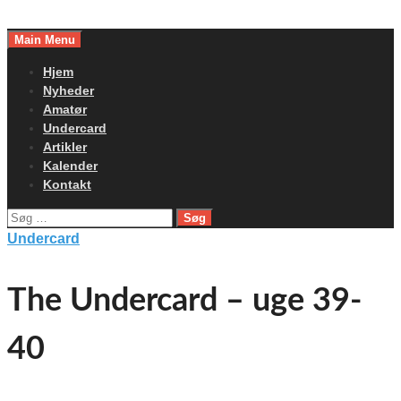
Skip
to
Main Menu
content
Hjem
Nyheder
Amatør
Undercard
Artikler
Kalender
Kontakt
Søg
efter:
Undercard
The Undercard – uge 39-
40