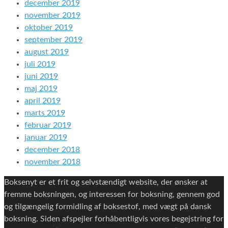
december 2019
november 2019
oktober 2019
september 2019
august 2019
juli 2019
juni 2019
maj 2019
april 2019
marts 2019
februar 2019
januar 2019
december 2018
november 2018
Boksenyt er et frit og selvstændigt website, der ønsker at
fremme boksningen, og interessen for boksning, gennem god
og tilgængelig formidling af boksestof, med vægt på dansk
boksning. Siden afspejler forhåbentligvis vores begejstring for