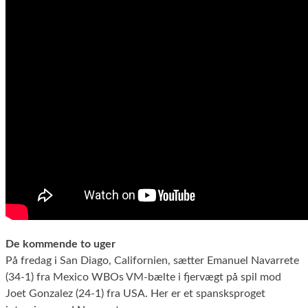
De kommende to uger
På fredag i San Diago, Californien, sætter Emanuel Navarrete
(34-1) fra Mexico WBOs VM-bælte i fjervægt på spil mod
Joet Gonzalez (24-1) fra USA. Her er et spansksproget