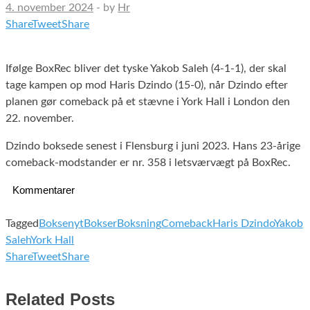
4. november 2024
-
by
Hr
Share
Tweet
Share
Ifølge BoxRec bliver det tyske Yakob Saleh (4-1-1), der skal
tage kampen op mod Haris Dzindo (15-0), når Dzindo efter
planen gør comeback på et stævne i York Hall i London den
22. november.
Dzindo boksede senest i Flensburg i juni 2023. Hans 23-årige
comeback-modstander er nr. 358 i letsværvægt på BoxRec.
Kommentarer
Tagged
Boksenyt
Bokser
Boksning
Comeback
Haris Dzindo
Yakob
Saleh
York Hall
Share
Tweet
Share
Related Posts