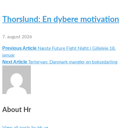
Thorslund: En dybere motivation
7. august 2026
Previous Article
Næste Future Fight Night i Gilleleje 18.
Indlægsnavigation
januar
Next Article
Terteryan: Danmark mangler en boksedarling
About Hr
View all posts by Hr
→