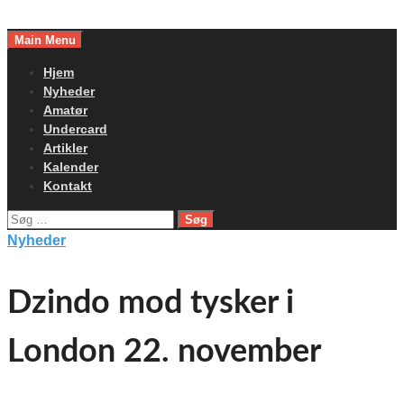
Skip
to
Main Menu
content
Hjem
Nyheder
Amatør
Undercard
Artikler
Kalender
Kontakt
Søg
efter:
Nyheder
Dzindo mod tysker i
London 22. november