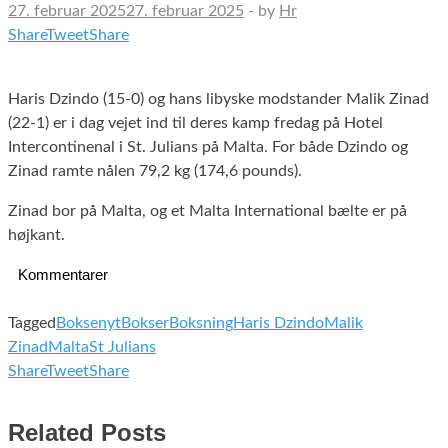
27. februar 2025
27. februar 2025
-
by
Hr
Share
Tweet
Share
Haris Dzindo (15-0) og hans libyske modstander Malik Zinad
(22-1) er i dag vejet ind til deres kamp fredag på Hotel
Intercontinenal i St. Julians på Malta. For både Dzindo og
Zinad ramte nålen 79,2 kg (174,6 pounds).
Zinad bor på Malta, og et Malta International bælte er på
højkant.
Kommentarer
Tagged
Boksenyt
Bokser
Boksning
Haris Dzindo
Malik
Zinad
Malta
St Julians
Share
Tweet
Share
Related Posts