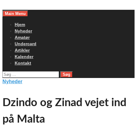
Skip
to
Main Menu
content
Hjem
Nyheder
Amatør
Undercard
Artikler
Kalender
Kontakt
Søg
efter:
Nyheder
Dzindo og Zinad vejet ind
på Malta