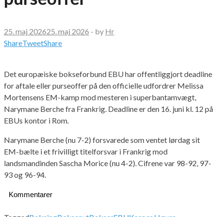
25. maj 2026
25. maj 2026
-
by
Hr
Share
Tweet
Share
Det europæiske bokseforbund EBU har offentliggjort deadline
for aftale eller purseoffer på den officielle udfordrer Melissa
Mortensens EM-kamp mod mesteren i superbantamvægt,
Narymane Berche fra Frankrig. Deadline er den 16. juni kl. 12 på
EBUs kontor i Rom.
Narymane Berche (nu 7-2) forsvarede som ventet lørdag sit
EM-bælte i et frivilligt titelforsvar i Frankrig mod
landsmandinden Sascha Morice (nu 4-2). Cifrene var 98-92, 97-
93 og 96-94.
Kommentarer