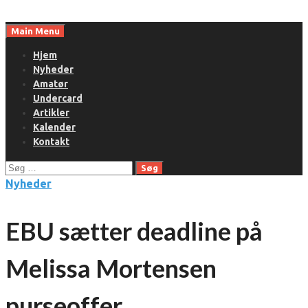
Skip
to
Main Menu
content
Hjem
Nyheder
Amatør
Undercard
Artikler
Kalender
Kontakt
Søg
efter:
Nyheder
EBU sætter deadline på
Melissa Mortensen
purseoffer