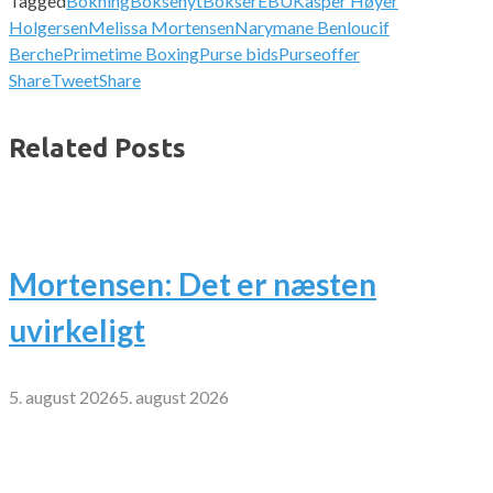
Tagged
Bokning
Boksenyt
Bokser
EBU
Kasper Høyer
Holgersen
Melissa Mortensen
Narymane Benloucif
Berche
Primetime Boxing
Purse bids
Purseoffer
Share
Tweet
Share
Related Posts
Mortensen: Det er næsten
uvirkeligt
5. august 2026
5. august 2026