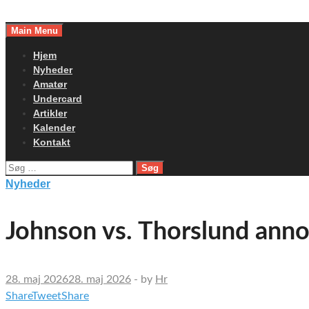
Skip
to
Main Menu
content
Hjem
Nyheder
Amatør
Undercard
Artikler
Kalender
Kontakt
Søg
efter:
Nyheder
Johnson vs. Thorslund annon
28. maj 2026
28. maj 2026
-
by
Hr
Share
Tweet
Share