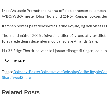
Most Valuable Promotions har nu officielt annonceret kamp
WBC/WBO-mester Dina Thorslund (24-0). Kampen bokses den 8.
Kampen bokses på ferieresortet Caribe Royale, og den vises i
Thorslund måtte i 2025 afgive sine titler på grund af gravidite
forsvarede dem i december mod canadiske Amanda Galle.
Nu 32-årige Thorslund vendte i januar tilbage til ringen, da h
Kommentarer
Tagged
Boksenyt
Bokser
Boksestævne
Boksning
Caribe Royale
Car
Share
Tweet
Share
Related Posts