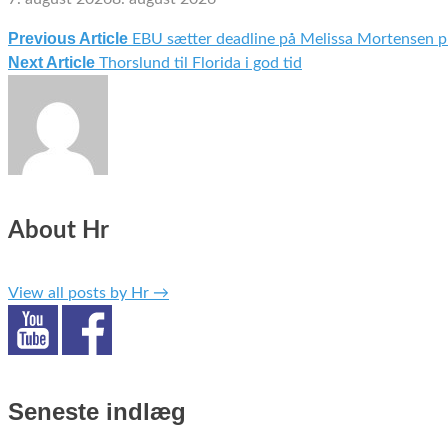
Previous Article
EBU sætter deadline på Melissa Mortensen p
Indlægsnavigation
Next Article
Thorslund til Florida i god tid
About Hr
View all posts by Hr
→
Seneste indlæg