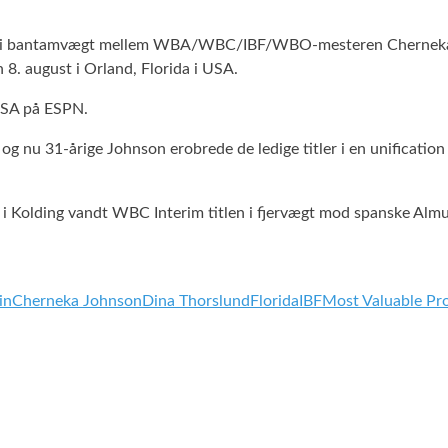
en i bantamvægt mellem WBA/WBC/IBF/WBO-mesteren Cherneka Joh
 august i Orland, Florida i USA.
 USA på ESPN.
t, og nu 31-årige Johnson erobrede de ledige titler i en unifica
un i Kolding vandt WBC Interim titlen i fjervægt mod spanske Alm
in
Cherneka Johnson
Dina Thorslund
Florida
IBF
Most Valuable Pr