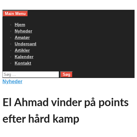
Skip
to
Main Menu
content
Hjem
Nyheder
Amatør
Undercard
Artikler
Kalender
Kontakt
Søg
efter:
Nyheder
El Ahmad vinder på points
efter hård kamp