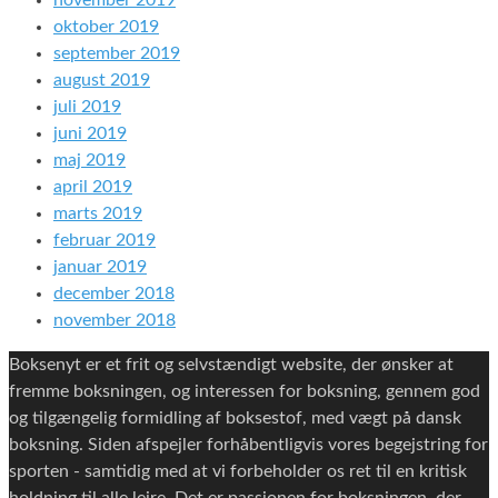
november 2019
oktober 2019
september 2019
august 2019
juli 2019
juni 2019
maj 2019
april 2019
marts 2019
februar 2019
januar 2019
december 2018
november 2018
Boksenyt er et frit og selvstændigt website, der ønsker at
fremme boksningen, og interessen for boksning, gennem god
og tilgængelig formidling af boksestof, med vægt på dansk
boksning. Siden afspejler forhåbentligvis vores begejstring for
sporten - samtidig med at vi forbeholder os ret til en kritisk