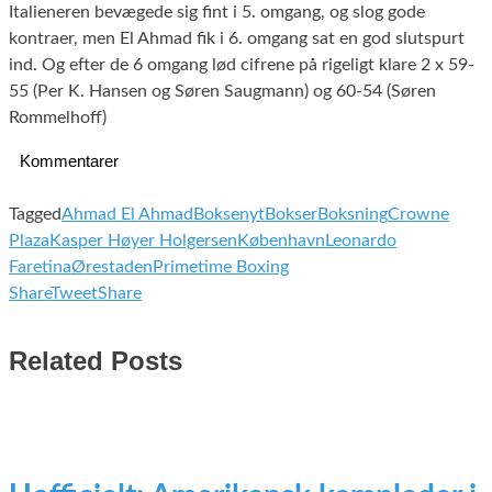
Italieneren bevægede sig fint i 5. omgang, og slog gode
kontraer, men El Ahmad fik i 6. omgang sat en god slutspurt
ind. Og efter de 6 omgang lød cifrene på rigeligt klare 2 x 59-
55 (Per K. Hansen og Søren Saugmann) og 60-54 (Søren
Rommelhoff)
Kommentarer
Tagged
Ahmad El Ahmad
Boksenyt
Bokser
Boksning
Crowne
Plaza
Kasper Høyer Holgersen
København
Leonardo
Faretina
Ørestaden
Primetime Boxing
Share
Tweet
Share
Related Posts