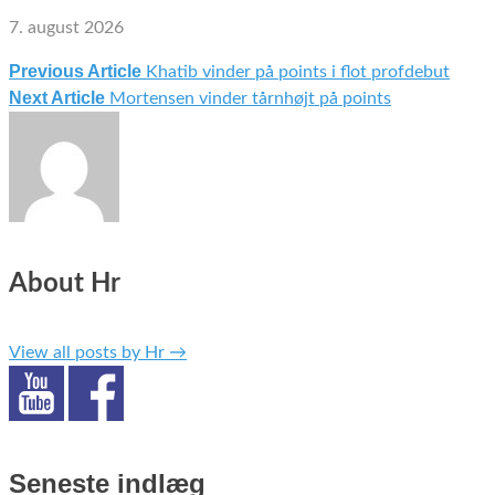
7. august 2026
Previous Article
Khatib vinder på points i flot profdebut
Indlægsnavigation
Next Article
Mortensen vinder tårnhøjt på points
About Hr
View all posts by Hr
→
Seneste indlæg