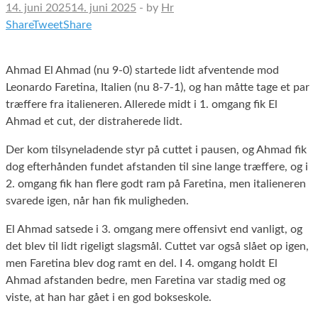
14. juni 2025
14. juni 2025
-
by
Hr
Share
Tweet
Share
Ahmad El Ahmad (nu 9-0) startede lidt afventende mod
Leonardo Faretina, Italien (nu 8-7-1), og han måtte tage et par
træffere fra italieneren. Allerede midt i 1. omgang fik El
Ahmad et cut, der distraherede lidt.
Der kom tilsyneladende styr på cuttet i pausen, og Ahmad fik
dog efterhånden fundet afstanden til sine lange træffere, og i
2. omgang fik han flere godt ram på Faretina, men italieneren
svarede igen, når han fik muligheden.
El Ahmad satsede i 3. omgang mere offensivt end vanligt, og
det blev til lidt rigeligt slagsmål. Cuttet var også slået op igen,
men Faretina blev dog ramt en del. I 4. omgang holdt El
Ahmad afstanden bedre, men Faretina var stadig med og
viste, at han har gået i en god bokseskole.