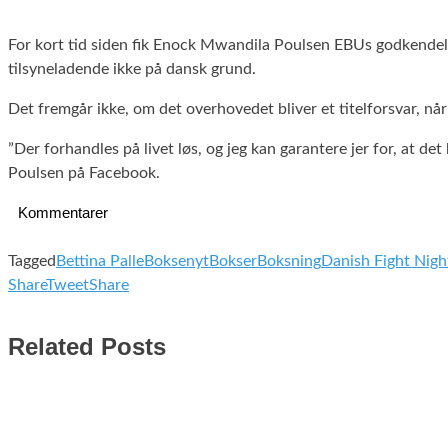
For kort tid siden fik Enock Mwandila Poulsen EBUs godkendelse t
tilsyneladende ikke på dansk grund.
Det fremgår ikke, om det overhovedet bliver et titelforsvar, nå
”Der forhandles på livet løs, og jeg kan garantere jer for, at de
Poulsen på Facebook.
Kommentarer
Tagged
Bettina Palle
Boksenyt
Bokser
Boksning
Danish Fight Nigh
Share
Tweet
Share
Related Posts