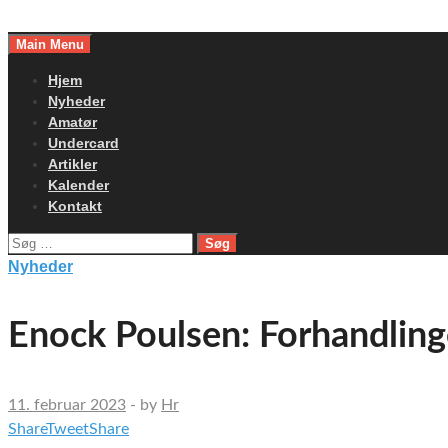
Skip
to
Main Menu
content
Hjem
Nyheder
Amatør
Undercard
Artikler
Kalender
Kontakt
Søg
efter:
Nyheder
Enock Poulsen: Forhandlin
11. februar 2023
-
by
Hr
Share
Tweet
Share