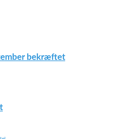
tember bekræftet
t
tel