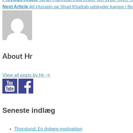
Indlægsnavigation
Next Article
Ali Hussein og Jihad Khattab udskyder kampe i Be
About Hr
View all posts by Hr
→
Seneste indlæg
Thorslund: En dybere motivation