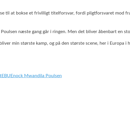
il at bokse et frivilligt titelforsvar, fordi pligtforsvaret mod f
r Poulsen næste gang går i ringen. Men det bliver åbenbart en st
t bliver min største kamp, og på den største scene, her i Europa i 
t
EBU
Enock Mwandila Poulsen