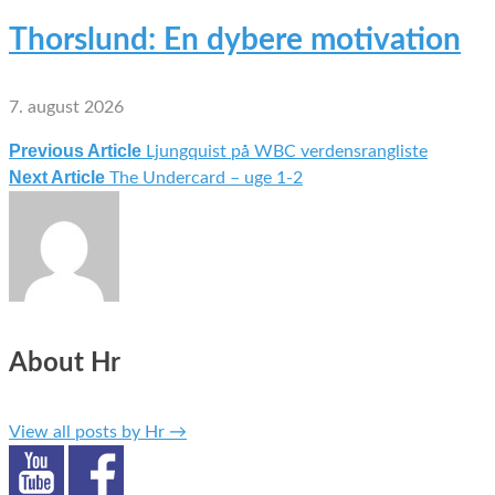
Thorslund: En dybere motivation
7. august 2026
Previous Article
Ljungquist på WBC verdensrangliste
Indlægsnavigation
Next Article
The Undercard – uge 1-2
About Hr
View all posts by Hr
→