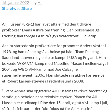
15. januar 2022
-
by
Hr
Share
Tweet
Share
Ali Hussein (8-2-1) har lavet aftale med den tidligere
profbokser Evans Ashira om træning. Den boksemæssige
træning skal foregå i Ashira’s gys Waterfront i Hellerup.
Ashira startede sin profkarriere for promoter Anders Vester i
1998, og han nåede også at bokse på både Team Palle og
Sauerland-stævner, og enkelte kampe i USA og England. Han
boksede WBA VM-kamp mod Maselino Masoe i mellemvægt i
2004, og WBO VM-kamp mod Joe Calzaghe i
supermellemvægt i 2006. Han sluttede sin aktive karriere på
et Robert Larsen-stævne i Frederikssund i 2008.
“Evans Ashira skal opgradere Ali Husseins taktiske facetter og
samtidig bibeholde hans tekniske styrker. Planen for Ali
Hussein er titelkamp i Ribe den 15. april, og så VM-kamp i juli,
så fra 1. februar er der fuld fokus på for Ali Hussein,”