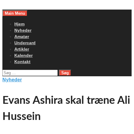
Skip
to
Main Menu
content
Hjem
Nyheder
Amatør
Undercard
Artikler
Kalender
Kontakt
Søg
efter:
Nyheder
Evans Ashira skal træne Ali
Hussein