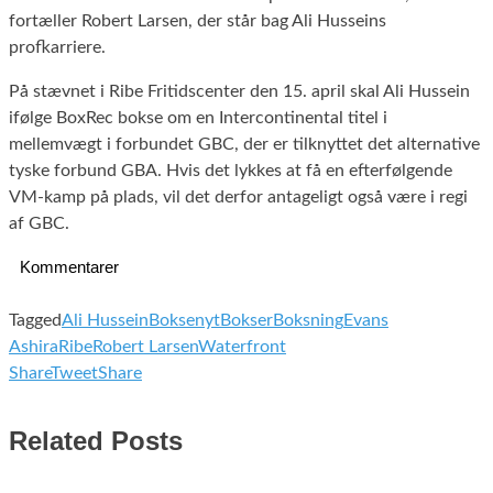
fortæller Robert Larsen, der står bag Ali Husseins
profkarriere.
På stævnet i Ribe Fritidscenter den 15. april skal Ali Hussein
ifølge BoxRec bokse om en Intercontinental titel i
mellemvægt i forbundet GBC, der er tilknyttet det alternative
tyske forbund GBA. Hvis det lykkes at få en efterfølgende
VM-kamp på plads, vil det derfor antageligt også være i regi
af GBC.
Kommentarer
Tagged
Ali Hussein
Boksenyt
Bokser
Boksning
Evans
Ashira
Ribe
Robert Larsen
Waterfront
Share
Tweet
Share
Related Posts