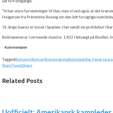
sat til 4 omgange.
“Vi har store forventninger til Ilias, men vi ved også, at det kræ
Holgersen fra Primetime Boxing om den lidt forsigtige matchnin
31-årige Suarez er bosat i Spanien. Han vandt sin profdebut i B
Bolivianeren er i skrivende stund nr. 1.452 i letvægt på BoxRec, h
Kommentarer
Tagged
Boksenyt
Bokser
Boksestævne
Boksning
Ilias Faour
Jacks
Share
Tweet
Share
Related Posts
Uofficielt: Amerikansk kampleder 