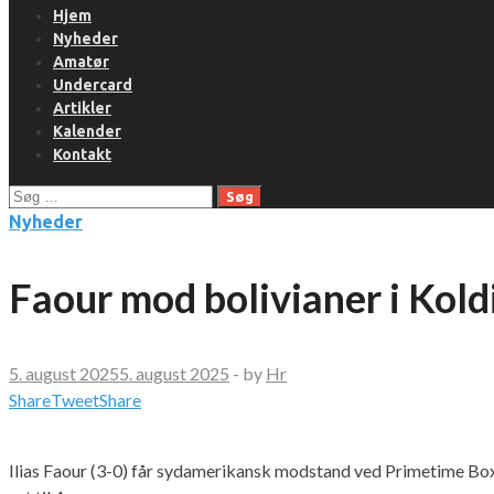
Hjem
Nyheder
Amatør
Undercard
Artikler
Kalender
Kontakt
Søg
efter:
Nyheder
Faour mod bolivianer i Kol
5. august 2025
5. august 2025
-
by
Hr
Share
Tweet
Share
Ilias Faour (3-0) får sydamerikansk modstand ved Primetime Box