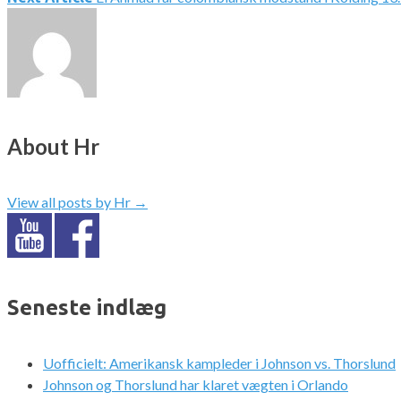
About Hr
View all posts by Hr
→
Seneste indlæg
Uofficielt: Amerikansk kampleder i Johnson vs. Thorslund
Johnson og Thorslund har klaret vægten i Orlando