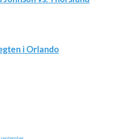
ægten i Orlando
. september