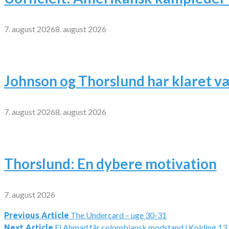
7. august 2026
8. august 2026
Johnson og Thorslund har klaret v
7. august 2026
8. august 2026
Thorslund: En dybere motivation
7. august 2026
The Undercard – uge 30-31
Indlægsnavigation
Previous Article
El Ahmad får colombiansk modstand i Kolding 13
Next Article