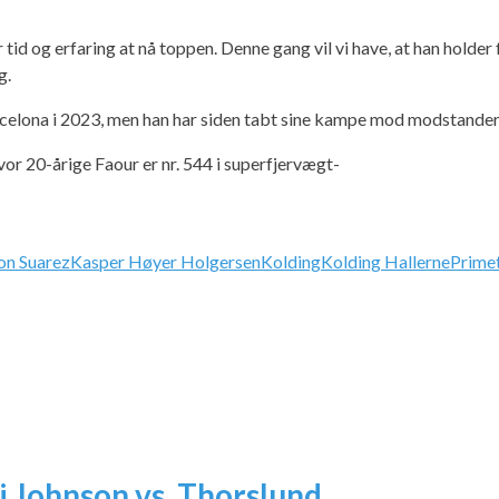
ver tid og erfaring at nå toppen. Denne gang vil vi have, at han hol
g.
arcelona i 2023, men han har siden tabt sine kampe mod modstander
vor 20-årige Faour er nr. 544 i superfjervægt-
on Suarez
Kasper Høyer Holgersen
Kolding
Kolding Hallerne
Prime
i Johnson vs. Thorslund