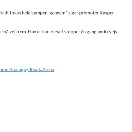
der fuldt fokus hele kampen igennem,” siger promoter Kasper
e på vej frem. Han er kun blevet stoppet én gang undervejs.
time Boxing
Sydbank Arena