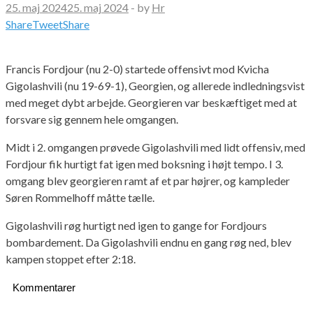
25. maj 2024
25. maj 2024
-
by
Hr
Share
Tweet
Share
Francis Fordjour (nu 2-0) startede offensivt mod Kvicha
Gigolashvili (nu 19-69-1), Georgien, og allerede indledningsvist
med meget dybt arbejde. Georgieren var beskæftiget med at
forsvare sig gennem hele omgangen.
Midt i 2. omgangen prøvede Gigolashvili med lidt offensiv, med
Fordjour fik hurtigt fat igen med boksning i højt tempo. I 3.
omgang blev georgieren ramt af et par højrer, og kampleder
Søren Rommelhoff måtte tælle.
Gigolashvili røg hurtigt ned igen to gange for Fordjours
bombardement. Da Gigolashvili endnu en gang røg ned, blev
kampen stoppet efter 2:18.
Kommentarer