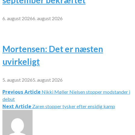
6. august 2026
6. august 2026
Mortensen: Det er næsten
uvirkeligt
5. august 2026
5. august 2026
Nikki Møller Nielsen stopper modstander i
Indlægsnavigation
Previous Article
debut
Zaren stopper tysker efter ensidig kamp
Next Article