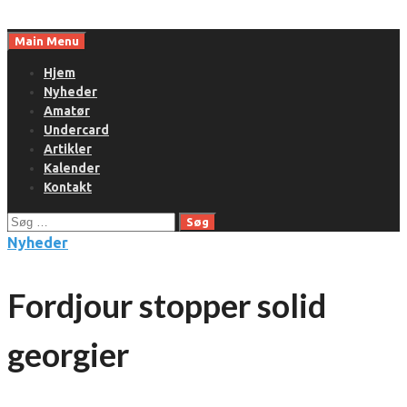
Skip
to
Main Menu
content
Hjem
Nyheder
Amatør
Undercard
Artikler
Kalender
Kontakt
Søg
efter:
Nyheder
Fordjour stopper solid
georgier