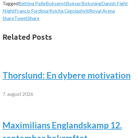
Tagged
Bettina Palle
Boksenyt
Bokser
Boksning
Danish Fight
Night
Francis Fordjour
Kvicha Gigolashvili
Royal Arena
Share
Tweet
Share
Related Posts
Thorslund: En dybere motivation
7. august 2026
Maximilians Englandskamp 12.
september bekræftet