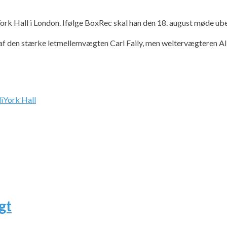
rk Hall i London. Ifølge BoxRec skal han den 18. august møde ube
af den stærke letmellemvægten Carl Faily, men weltervægteren Ali
i
York Hall
gt