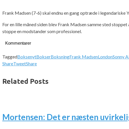
Frank Madsen (7-6) skal endnu en gang optræde i legendariske Yo
For en lille måned siden blev Frank Madsen samme sted stoppet 
stoppe en modstander som professionel.
Kommentarer
Tagged
Boksenyt
Bokser
Boksning
Frank Madsen
London
Sonny Al
Share
Tweet
Share
Related Posts
Mortensen: Det er næsten uvirkeli