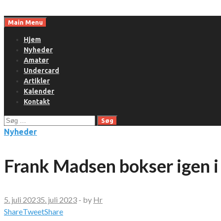
Skip
to
Main Menu
content
Hjem
Nyheder
Amatør
Undercard
Artikler
Kalender
Kontakt
Søg
efter:
Nyheder
Frank Madsen bokser igen i
5. juli 2023
5. juli 2023
-
by
Hr
Share
Tweet
Share