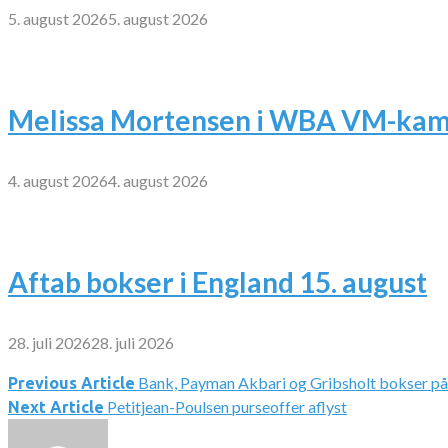
5. august 2026
5. august 2026
Melissa Mortensen i WBA VM-kamp
4. august 2026
4. august 2026
Aftab bokser i England 15. august
28. juli 2026
28. juli 2026
Bank, Payman Akbari og Gribsholt bokser p
Indlægsnavigation
Previous Article
Petitjean-Poulsen purseoffer aflyst
Next Article