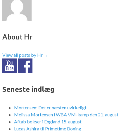
About Hr
View all posts by Hr
→
Seneste indlæg
Mortensen: Det er næsten uvirkeligt
Melissa Mortensen i WBA VM-kamp den 21. august
Aftab bokser i England 15. august
Lucas Ashira til Primetime Boxing