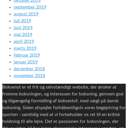
oktober 2019
september 2019
august 2019
juli 2019
juni 2019
maj 2019
april 2019
marts 2019
februar 2019
januar 2019
december 2018
november 2018
Boksenyt er et frit og selvstændigt website, der ønsker at
fremme boksningen, og interessen for boksning, gennem god
og tilgængelig formidling af boksestof, med vægt på dansk
boksning. Siden afspejler forhåbentligvis vores begejstring for
sporten - samtidig med at vi forbeholder os ret til en kritisk
holdning til alle lejre. Det er passionen for boksningen, der