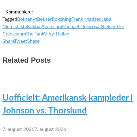
Kommentarer
Tagged
Boksenyt
Bokser
Boksning
Frank Madsen
Jaba
Memishishi
Kakha Avetisiani
Michael Delarosa Nielsen
The
Colosseum
The Tank
Viby-Hallen
Share
Tweet
Share
Related Posts
Uofficielt: Amerikansk kampleder i
Johnson vs. Thorslund
7. august 2026
7. august 2026