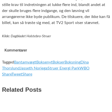
stille krav til indretningen at lukke flere ind, blandt andet at
der skulle bruges flere indgange, og den løsning vil
arrangørerne ikke byde publikum. De tilskuere, der ikke kan få
billet, kan så trøste sig med, at TV2 Sport viser stævnet.
Kilde: Dagbladet Holstebro-Struer
Kommentarer
Tagged
Bantamvægt
Boksenyt
Bokser
Boksning
Dina
Thorslund
Jasseth Noriega
Struer Energi Park
WBO
Share
Tweet
Share
Related Posts