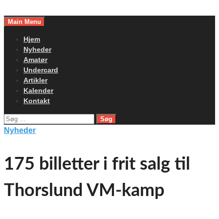
Skip
to
Main Menu
content
Hjem
Nyheder
Amatør
Undercard
Artikler
Kalender
Kontakt
Søg
efter:
Nyheder
175 billetter i frit salg til
Thorslund VM-kamp