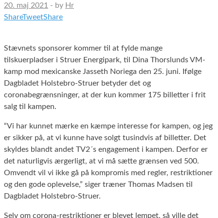
20. maj 2021
-
by
Hr
Share
Tweet
Share
Stævnets sponsorer kommer til at fylde mange
tilskuerpladser i Struer Energipark, til Dina Thorslunds VM-
kamp mod mexicanske Jasseth Noriega den 25. juni. Ifølge
Dagbladet Holstebro-Struer betyder det og
coronabegrænsninger, at der kun kommer 175 billetter i frit
salg til kampen.
“Vi har kunnet mærke en kæmpe interesse for kampen, og jeg
er sikker på, at vi kunne have solgt tusindvis af billetter. Det
skyldes blandt andet TV2´s engagement i kampen. Derfor er
det naturligvis ærgerligt, at vi må sætte grænsen ved 500.
Omvendt vil vi ikke gå på kompromis med regler, restriktioner
og den gode oplevelse,” siger træner Thomas Madsen til
Dagbladet Holstebro-Struer.
Selv om corona-restriktioner er blevet lempet, så ville det