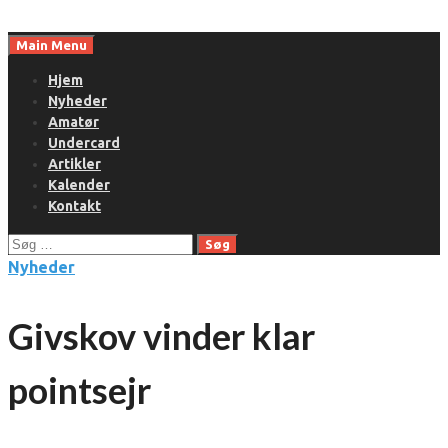
Skip
to
Main Menu
content
Hjem
Nyheder
Amatør
Undercard
Artikler
Kalender
Kontakt
Søg
efter:
Nyheder
Givskov vinder klar
pointsejr