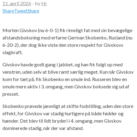
11. april 2026
-
by
Hr
Share
Tweet
Share
Morten Givskov (nu 6-0-1) fik rimeligt fat med sin bevægelige
afstandsboksning mod erfarne German Skobenko, Rusland (nu
6-20-2), der dog ikke viste den store respekt for Givskovs
slagkraft.
Givskov havde godt gang i jabbet, og han fik fulgt op med
venstren, uden selv at blive ramt særlig meget. Kun når Givskov
kom for tæt på, fik Skobenko en smule ind. Russeren blev en
smule mere aktiv i 3. omgang, men Givskov boksede sig ud af
presset.
Skobenko prøvede jævnligt at skifte fodstilling, uden den store
effekt, for Givskov var stadig hurtigere på både fødder og
hænder. Det blev til lidt bryderi i 4. omgang, men Givskov
dominerede stadig, når der var afstand.