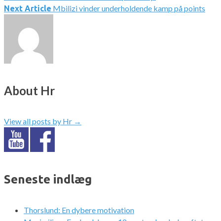
Indlægsnavigation
Mbilizi vinder underholdende kamp på points
Next Article
About Hr
View all posts by Hr
→
Seneste indlæg
Thorslund: En dybere motivation