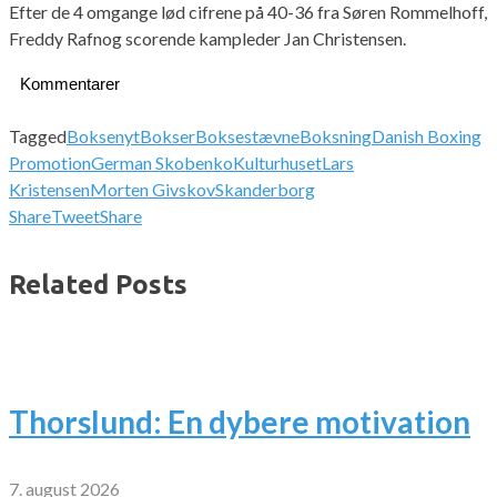
Efter de 4 omgange lød cifrene på 40-36 fra Søren Rommelhoff,
Freddy Rafnog scorende kampleder Jan Christensen.
Kommentarer
Tagged
Boksenyt
Bokser
Boksestævne
Boksning
Danish Boxing
Promotion
German Skobenko
Kulturhuset
Lars
Kristensen
Morten Givskov
Skanderborg
Share
Tweet
Share
Related Posts
Thorslund: En dybere motivation
7. august 2026