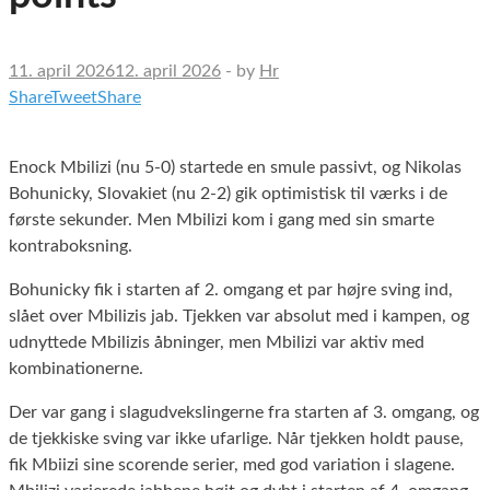
11. april 2026
12. april 2026
-
by
Hr
Share
Tweet
Share
Enock Mbilizi (nu 5-0) startede en smule passivt, og Nikolas
Bohunicky, Slovakiet (nu 2-2) gik optimistisk til værks i de
første sekunder. Men Mbilizi kom i gang med sin smarte
kontraboksning.
Bohunicky fik i starten af 2. omgang et par højre sving ind,
slået over Mbilizis jab. Tjekken var absolut med i kampen, og
udnyttede Mbilizis åbninger, men Mbilizi var aktiv med
kombinationerne.
Der var gang i slagudvekslingerne fra starten af 3. omgang, og
de tjekkiske sving var ikke ufarlige. Når tjekken holdt pause,
fik Mbiizi sine scorende serier, med god variation i slagene.