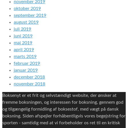
november 2019
oktober 2019
september 2019
august 2019
juli 2019
juni 2019
maj 2019
april 2019
marts 2019
februar 2019
januar 2019
december 2018
november 2018
Boksenyt er et frit og selvstændigt website, der ønsker at
fremme boksningen, og interessen for boksning, gennem god
og tilgængelig formidling af boksestof, med vægt på dansk
boksning. Siden afspejler forhåbentligvis vores begejstring for
sporten - samtidig med at vi forbeholder os ret til en kritisk