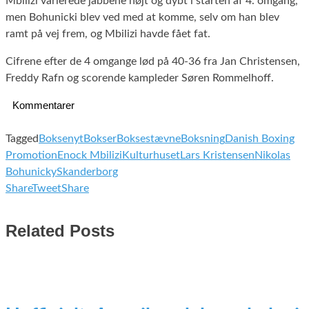
Mbilizi varierede jabbene højt og dybt i starten af 4. omgang,
men Bohunicki blev ved med at komme, selv om han blev
ramt på vej frem, og Mbilizi havde fået fat.
Cifrene efter de 4 omgange lød på 40-36 fra Jan Christensen,
Freddy Rafn og scorende kampleder Søren Rommelhoff.
Kommentarer
Tagged
Boksenyt
Bokser
Boksestævne
Boksning
Danish Boxing
Promotion
Enock Mbilizi
Kulturhuset
Lars Kristensen
Nikolas
Bohunicky
Skanderborg
Share
Tweet
Share
Related Posts