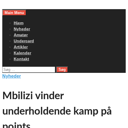
Skip
to
Main Menu
content
Hjem
Nyheder
Amatør
Undercard
Artikler
Kalender
Kontakt
Søg
efter:
Nyheder
Mbilizi vinder
underholdende kamp på
points