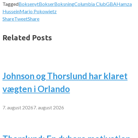
Tagged
Boksenyt
Bokser
Boksning
Columbia Club
GBA
Hamza
Hussein
Mario Pokowietz
Share
Tweet
Share
Related Posts
Johnson og Thorslund har klaret
vægten i Orlando
7. august 2026
7. august 2026