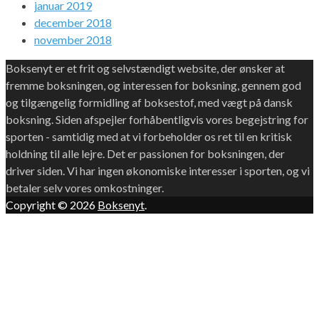
januar 2019
december 2018
november 2018
Boksenyt er et frit og selvstændigt website, der ønsker at
fremme boksningen, og interessen for boksning, gennem god
og tilgængelig formidling af boksestof, med vægt på dansk
boksning. Siden afspejler forhåbentligvis vores begejstring for
sporten - samtidig med at vi forbeholder os ret til en kritisk
holdning til alle lejre. Det er passionen for boksningen, der
driver siden. Vi har ingen økonomiske interesser i sporten, og vi
betaler selv vores omkostninger.
Copyright © 2026
Boksenyt
.