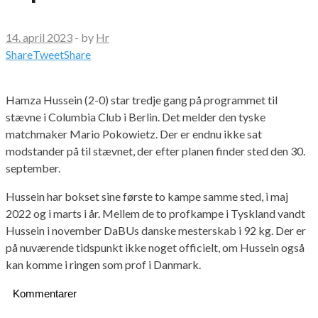
14. april 2023
-
by
Hr
Share
Tweet
Share
Hamza Hussein (2-0) star tredje gang på programmet til
stævne i Columbia Club i Berlin. Det melder den tyske
matchmaker Mario Pokowietz. Der er endnu ikke sat
modstander på til stævnet, der efter planen finder sted den 30.
september.
Hussein har bokset sine første to kampe samme sted, i maj
2022 og i marts i år. Mellem de to profkampe i Tyskland vandt
Hussein i november DaBUs danske mesterskab i 92 kg. Der er
på nuværende tidspunkt ikke noget officielt, om Hussein også
kan komme i ringen som prof i Danmark.
Kommentarer