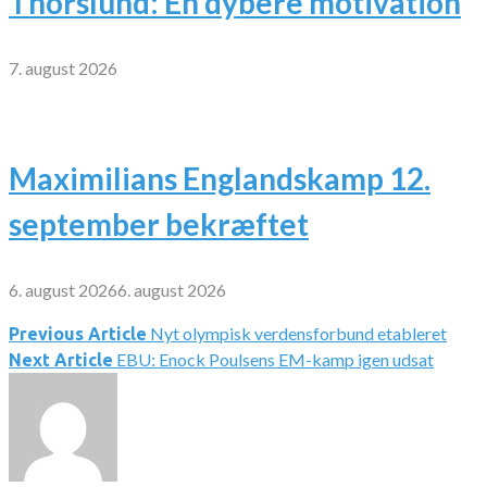
Thorslund: En dybere motivation
7. august 2026
Maximilians Englandskamp 12.
september bekræftet
6. august 2026
6. august 2026
Nyt olympisk verdensforbund etableret
Indlægsnavigation
Previous Article
EBU: Enock Poulsens EM-kamp igen udsat
Next Article