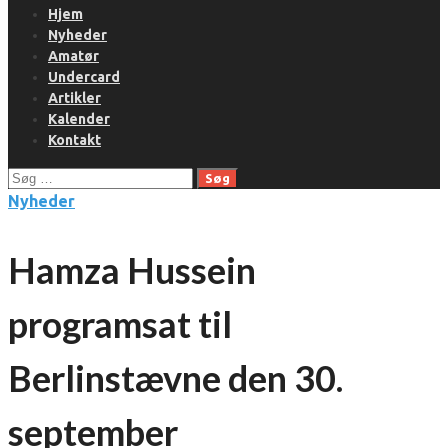
Hjem
Nyheder
Amatør
Undercard
Artikler
Kalender
Kontakt
Søg
efter:
Nyheder
Hamza Hussein
programsat til
Berlinstævne den 30.
september