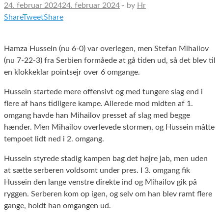
24. februar 2024
24. februar 2024
-
by
Hr
Share
Tweet
Share
Hamza Hussein (nu 6-0) var overlegen, men Stefan Mihailov
(nu 7-22-3) fra Serbien formåede at gå tiden ud, så det blev til
en klokkeklar pointsejr over 6 omgange.
Hussein startede mere offensivt og med tungere slag end i
flere af hans tidligere kampe. Allerede mod midten af 1.
omgang havde han Mihailov presset af slag med begge
hænder. Men Mihailov overlevede stormen, og Hussein måtte
tempoet lidt ned i 2. omgang.
Hussein styrede stadig kampen bag det højre jab, men uden
at sætte serberen voldsomt under pres. I 3. omgang fik
Hussein den lange venstre direkte ind og Mihailov gik på
ryggen. Serberen kom op igen, og selv om han blev ramt flere
gange, holdt han omgangen ud.