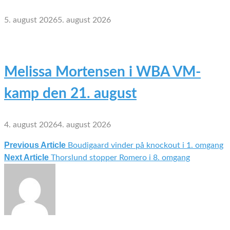
5. august 2026
5. august 2026
Melissa Mortensen i WBA VM-
kamp den 21. august
4. august 2026
4. august 2026
Previous Article
Boudigaard vinder på knockout i 1. omgang
Indlægsnavigation
Next Article
Thorslund stopper Romero i 8. omgang