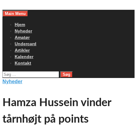
Skip
to
Main Menu
content
Hjem
Nyheder
Amatør
Undercard
Artikler
Kalender
Kontakt
Søg
efter:
Nyheder
Hamza Hussein vinder
tårnhøjt på points