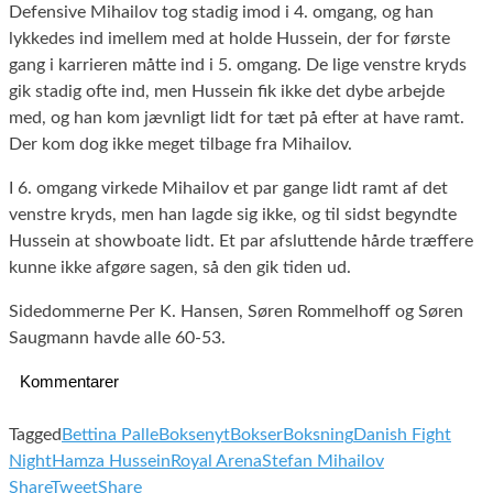
Defensive Mihailov tog stadig imod i 4. omgang, og han
lykkedes ind imellem med at holde Hussein, der for første
gang i karrieren måtte ind i 5. omgang. De lige venstre kryds
gik stadig ofte ind, men Hussein fik ikke det dybe arbejde
med, og han kom jævnligt lidt for tæt på efter at have ramt.
Der kom dog ikke meget tilbage fra Mihailov.
I 6. omgang virkede Mihailov et par gange lidt ramt af det
venstre kryds, men han lagde sig ikke, og til sidst begyndte
Hussein at showboate lidt. Et par afsluttende hårde træffere
kunne ikke afgøre sagen, så den gik tiden ud.
Sidedommerne Per K. Hansen, Søren Rommelhoff og Søren
Saugmann havde alle 60-53.
Kommentarer
Tagged
Bettina Palle
Boksenyt
Bokser
Boksning
Danish Fight
Night
Hamza Hussein
Royal Arena
Stefan Mihailov
Share
Tweet
Share