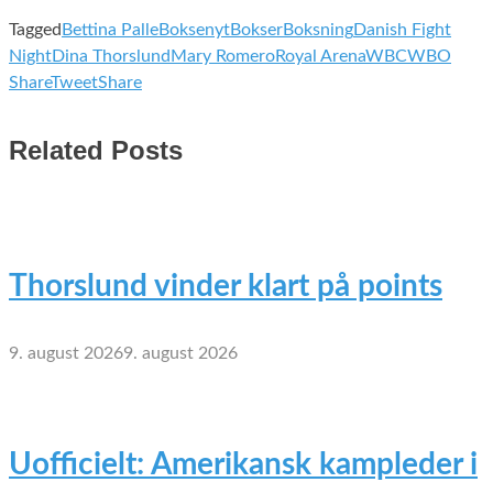
Tagged
Bettina Palle
Boksenyt
Bokser
Boksning
Danish Fight
Night
Dina Thorslund
Mary Romero
Royal Arena
WBC
WBO
Share
Tweet
Share
Related Posts
Thorslund vinder klart på points
9. august 2026
9. august 2026
Uofficielt: Amerikansk kampleder i