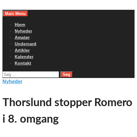
Skip
to
Main Menu
content
Hjem
Nyheder
Amatør
Undercard
Artikler
Kalender
Kontakt
Søg
efter:
Nyheder
Thorslund stopper Romero
i 8. omgang