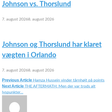
Johnson vs. Thorslund
7. august 2026
8. august 2026
Johnson og Thorslund har klaret
vægten i Orlando
7. august 2026
8. august 2026
Previous Article
Hamza Hussein vinder tårnhøjt på points
Indlægsnavigation
Next Article
THE AFTERMATH: Men der var trods alt
lyspunkter…