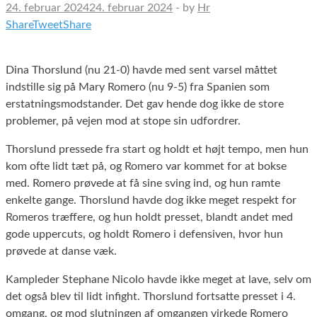
24. februar 2024
24. februar 2024
-
by
Hr
Share
Tweet
Share
Dina Thorslund (nu 21-0) havde med sent varsel måttet
indstille sig på Mary Romero (nu 9-5) fra Spanien som
erstatningsmodstander. Det gav hende dog ikke de store
problemer, på vejen mod at stope sin udfordrer.
Thorslund pressede fra start og holdt et højt tempo, men hun
kom ofte lidt tæt på, og Romero var kommet for at bokse
med. Romero prøvede at få sine sving ind, og hun ramte
enkelte gange. Thorslund havde dog ikke meget respekt for
Romeros træffere, og hun holdt presset, blandt andet med
gode uppercuts, og holdt Romero i defensiven, hvor hun
prøvede at danse væk.
Kampleder Stephane Nicolo havde ikke meget at lave, selv om
det også blev til lidt infight. Thorslund fortsatte presset i 4.
omgang, og mod slutningen af omgangen virkede Romero