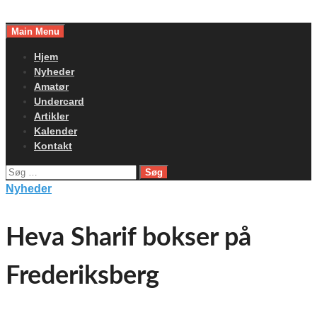
Skip
to
Main Menu
content
Hjem
Nyheder
Amatør
Undercard
Artikler
Kalender
Kontakt
Søg
efter:
Nyheder
Heva Sharif bokser på
Frederiksberg