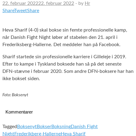
22. februar 2022
22. februar 2022
-
by
Hr
Share
Tweet
Share
Heva Sharif (4-0) skal bokse sin femte professionelle kamp,
når Danish Fight Night løber af stabelen den 21. april i
Frederiksberg-Hallerne. Det meddeler han på Facebook.
Sharif startede sin professionelle karriere i Gilleleje i 2019.
Efter to kampe i Tyskland boksede han så på det seneste
DFN-stævne i februar 2020. Som andre DFN-boksere har han
ikke bokset siden.
Foto: Boksenyt
Kommentarer
Tagged
Boksenyt
Bokser
Boksning
Danish Fight
Night
Frederikberg-Hallerne
Heva Sharif