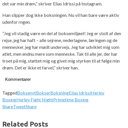
det var min drøm,” skriver Elias Idrissi på Instagram.
Han slipper dog ikke boksningen. Nu vil han bare være aktiv
udenfor rngen.
”Jeg vil stadig være en del af boksemiljøet! Jeg er stolt af den
rejse, jeg har haft – alle sejrene, nederlagene, læringen og de
mennesker, jeg har mødt undervejs. Jeg har udviklet mig som
atlet, men endnu mere som menneske. Tak til alle jer, der har
troet på mig, støttet mig og givet mig styrken til at følge min
drøm. Det er ikke et farvel,” skriver han.
Kommentarer
Tagged
Boksenyt
Bokser
Boksning
Elias Idrissi
Herlev
Boxing
Herlev Fight Night
Primetime Boxing
Share
Tweet
Share
Related Posts