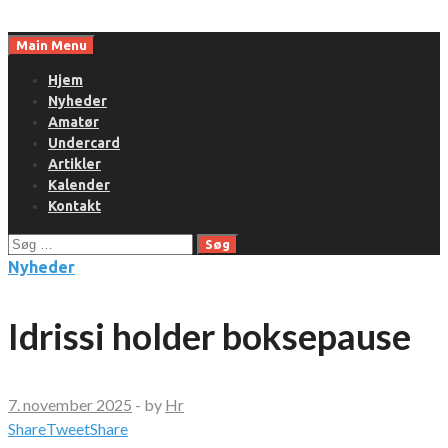
Skip
to
Main Menu
content
Hjem
Nyheder
Amatør
Undercard
Artikler
Kalender
Kontakt
Søg
efter:
Nyheder
Idrissi holder boksepause
7. november 2025
-
by
Hr
Share
Tweet
Share