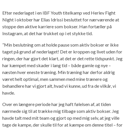
Efter nederlaget i en IBF Youth titelkamp ved Herlev Fight
Night i oktober har Elias Idrissi besluttet for nærværende at
stoppe den aktive karriere som bokser. Han fortæller på
Instagram, at det har trukket op i et stykke tid.
”Min beslutning om at holde pause som aktiv bokser er ikke
taget på grund af nederlaget! Det er kroppen og livet uden for
ringen, der har gjort det klart, at det er det rette tidspunkt. Jeg
har kæmpet med skader i lang tid – både gamle og nye –
næsten hver eneste træning. Min træning har derfor aldrig
været helt optimal, men sammen med mine trænere og
behandlere har vi gjort alt, hvad vi kunne, ud fra de vilkår, vi
havde.
Over en længere periode har jeg haft følelsen af, at tiden
nærmede sig til at trække mig tilbage som aktiv bokser. Jeg
havde talt med mit team og gjort op med mig selv, at jeg ville
tage de kampe, der skulle til for at kæmpe om denne titel – for