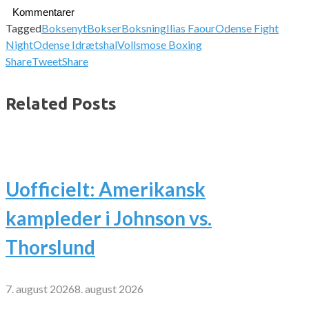
Kommentarer
Tagged
Boksenyt
Bokser
Boksning
Ilias Faour
Odense Fight
Night
Odense Idrætshal
Vollsmose Boxing
Share
Tweet
Share
Related Posts
Uofficielt: Amerikansk
kampleder i Johnson vs.
Thorslund
7. august 2026
8. august 2026