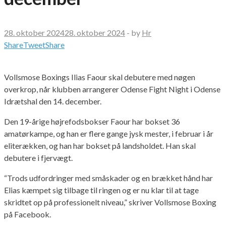
28. oktober 2024
28. oktober 2024
-
by
Hr
Share
Tweet
Share
Vollsmose Boxings Ilias Faour skal debutere med nøgen
overkrop, når klubben arrangerer Odense Fight Night i Odense
Idrætshal den 14. december.
Den 19-årige højrefodsbokser Faour har bokset 36
amatørkampe, og han er flere gange jysk mester, i februar i år
eliterækken, og han har bokset på landsholdet. Han skal
debutere i fjervægt.
“Trods udfordringer med småskader og en brækket hånd har
Elias kæmpet sig tilbage til ringen og er nu klar til at tage
skridtet op på professionelt niveau,” skriver Vollsmose Boxing
på Facebook.