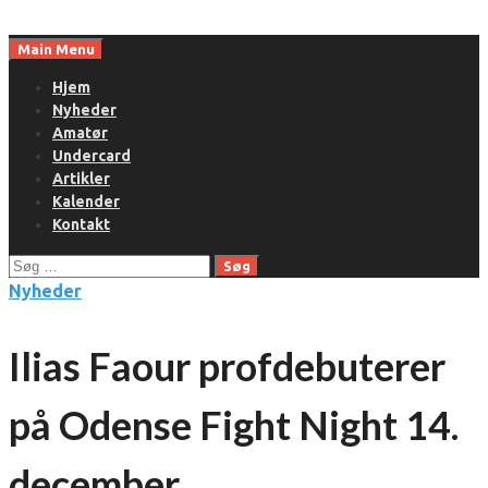
Skip
to
Main Menu
content
Hjem
Nyheder
Amatør
Undercard
Artikler
Kalender
Kontakt
Søg
efter:
Nyheder
Ilias Faour profdebuterer
på Odense Fight Night 14.
december