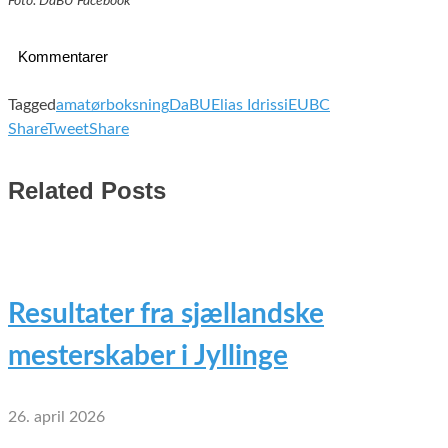
Foto: DaBU Facebook
Kommentarer
Tagged
amatørboksning
DaBU
Elias Idrissi
EUBC
Share
Tweet
Share
Related Posts
Resultater fra sjællandske
mesterskaber i Jyllinge
26. april 2026