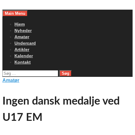
Skip
to
Main Menu
content
Hjem
Nyheder
Amatør
Undercard
Artikler
Kalender
Kontakt
Søg
efter:
Amatør
Ingen dansk medalje ved
U17 EM