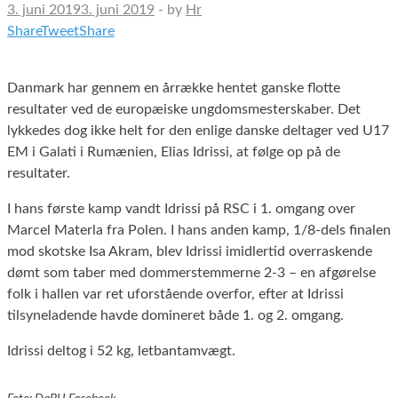
3. juni 2019
3. juni 2019
-
by
Hr
Share
Tweet
Share
Danmark har gennem en årrække hentet ganske flotte
resultater ved de europæiske ungdomsmesterskaber. Det
lykkedes dog ikke helt for den enlige danske deltager ved U17
EM i Galati i Rumænien, Elias Idrissi, at følge op på de
resultater.
I hans første kamp vandt Idrissi på RSC i 1. omgang over
Marcel Materla fra Polen. I hans anden kamp, 1/8-dels finalen
mod skotske Isa Akram, blev Idrissi imidlertid overraskende
dømt som taber med dommerstemmerne 2-3 – en afgørelse
folk i hallen var ret uforstående overfor, efter at Idrissi
tilsyneladende havde domineret både 1. og 2. omgang.
Idrissi deltog i 52 kg, letbantamvægt.