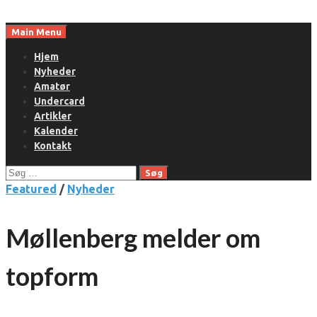
Skip
to
Main Menu
content
Hjem
Nyheder
Amatør
Undercard
Artikler
Kalender
Kontakt
Søg
efter:
Featured
/
Nyheder
Møllenberg melder om
topform