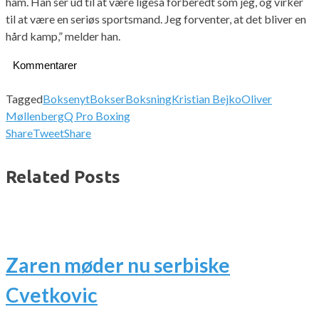
ham. Han ser ud til at være ligeså forberedt som jeg, og virker
til at være en seriøs sportsmand. Jeg forventer, at det bliver en
hård kamp,” melder han.
Kommentarer
Tagged
Boksenyt
Bokser
Boksning
Kristian Bejko
Oliver
Møllenberg
Q Pro Boxing
Share
Tweet
Share
Related Posts
Zaren møder nu serbiske
Cvetkovic