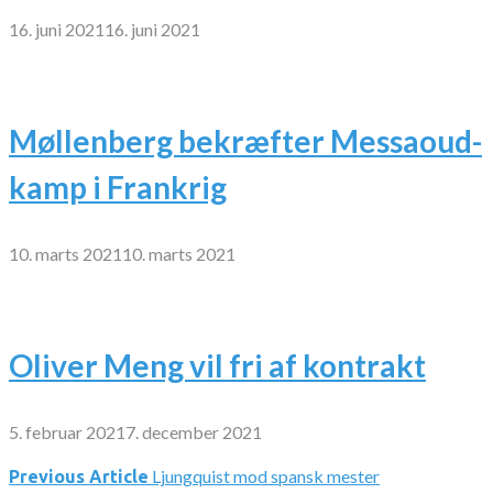
16. juni 2021
16. juni 2021
Møllenberg bekræfter Messaoud-
kamp i Frankrig
10. marts 2021
10. marts 2021
Oliver Meng vil fri af kontrakt
5. februar 2021
7. december 2021
Ljungquist mod spansk mester
Indlægsnavigation
Previous Article