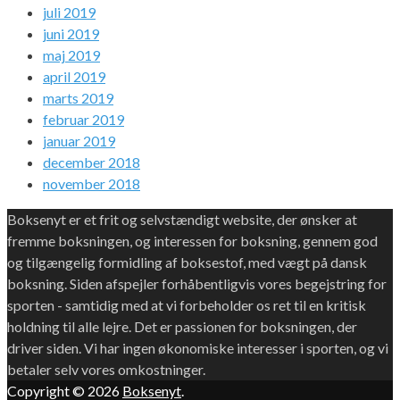
juli 2019
juni 2019
maj 2019
april 2019
marts 2019
februar 2019
januar 2019
december 2018
november 2018
Boksenyt er et frit og selvstændigt website, der ønsker at
fremme boksningen, og interessen for boksning, gennem god
og tilgængelig formidling af boksestof, med vægt på dansk
boksning. Siden afspejler forhåbentligvis vores begejstring for
sporten - samtidig med at vi forbeholder os ret til en kritisk
holdning til alle lejre. Det er passionen for boksningen, der
driver siden. Vi har ingen økonomiske interesser i sporten, og vi
betaler selv vores omkostninger.
Copyright © 2026
Boksenyt
.