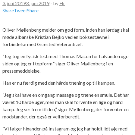
3. juni 2019
3. juni 2019
-
by
Hr
Share
Tweet
Share
Oliver Møllenberg melder om god form, inden han lørdag skal
møde albanske Kristian Bejko ved en boksestævne i
forbindelse med Græsted Veterantræf.
“Jeg tog en fysisk test med Thomas Macon for halvanden uge
siden og jeg er i topform,” siger Oliver Møllenberg i en
pressemeddelelse.
Han er nu færdig med den hårde træning op til kampen.
“Jeg skal have en omgang massage og træne en smule. Det har
været 10 hårde uger, men man skal forvente en lige og hård
kamp. Jeg ser frem til den,” siger Møllenberg, der forventer en
modstander, der også er velforberedt.
“Vi følger hinanden på Instagram og jeg har holdt lidt øje med