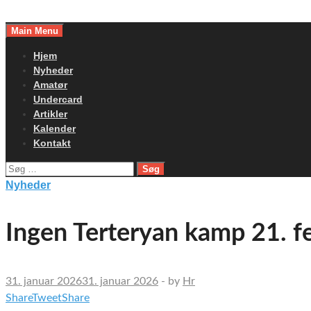
Skip
to
Main Menu
content
Hjem
Nyheder
Amatør
Undercard
Artikler
Kalender
Kontakt
Søg
efter:
Nyheder
Ingen Terteryan kamp 21. f
31. januar 2026
31. januar 2026
-
by
Hr
Share
Tweet
Share