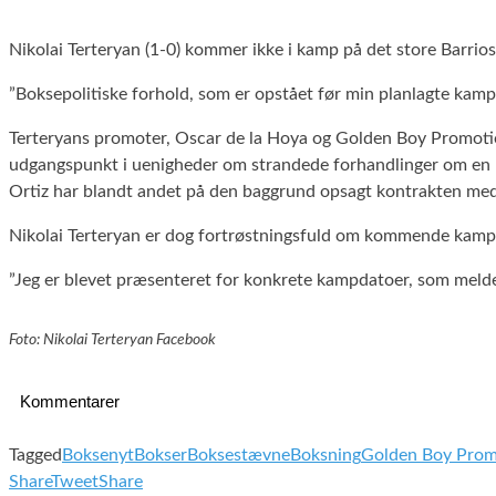
Nikolai Terteryan (1-0) kommer ikke i kamp på det store Barrios
”Boksepolitiske forhold, som er opstået før min planlagte kamp 
Terteryans promoter, Oscar de la Hoya og Golden Boy Promotion
udgangspunkt i uenigheder om strandede forhandlinger om en 
Ortiz har blandt andet på den baggrund opsagt kontrakten me
Nikolai Terteryan er dog fortrøstningsfuld om kommende kamp
”Jeg er blevet præsenteret for konkrete kampdatoer, som meldes
Foto: Nikolai Terteryan Facebook
Kommentarer
Tagged
Boksenyt
Bokser
Boksestævne
Boksning
Golden Boy Prom
Share
Tweet
Share