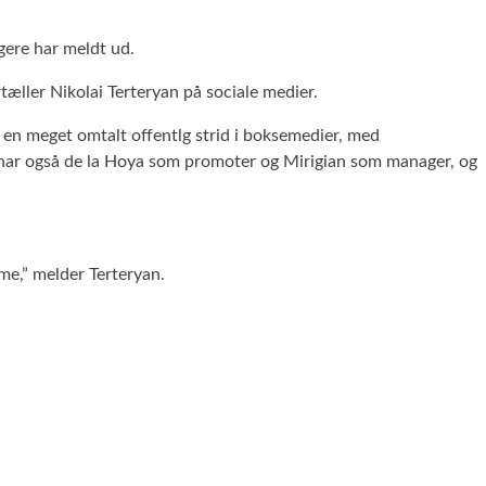
gere har meldt ud.
tæller Nikolai Terteryan på sociale medier.
en meget omtalt offentlg strid i boksemedier, med
har også de la Hoya som promoter og Mirigian som manager, og
me,” melder Terteryan.