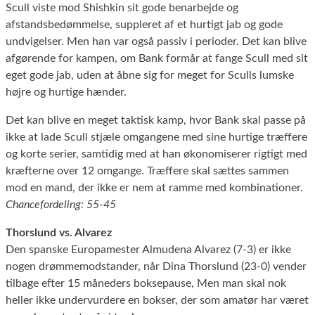
Scull viste mod Shishkin sit gode benarbejde og
afstandsbedømmelse, suppleret af et hurtigt jab og gode
undvigelser. Men han var også passiv i perioder. Det kan blive
afgørende for kampen, om Bank formår at fange Scull med sit
eget gode jab, uden at åbne sig for meget for Sculls lumske
højre og hurtige hænder.
Det kan blive en meget taktisk kamp, hvor Bank skal passe på
ikke at lade Scull stjæle omgangene med sine hurtige træffere
og korte serier, samtidig med at han økonomiserer rigtigt med
kræfterne over 12 omgange. Træffere skal sættes sammen
mod en mand, der ikke er nem at ramme med kombinationer.
Chancefordeling: 55-45
Thorslund vs. Alvarez
Den spanske Europamester Almudena Alvarez (7-3) er ikke
nogen drømmemodstander, når Dina Thorslund (23-0) vender
tilbage efter 15 måneders boksepause, Men man skal nok
heller ikke undervurdere en bokser, der som amatør har været