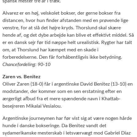
spansk mester tre år i træk.
Alvarez er en høj, velskolet bokser, der gerne bokser fra
distancen, hvor hun finder afstanden med en prøvende lige
venstre, for at slå det højre kryds. Thorslund skal skære
hende af, og det dybe arbejde kan blive et effektivt middel. Så
er en dansk sejr før tid næppe helt urealistisk. Rygter har talt
om, at Thorslund har kæmpet med en skade i
forberedelserne. Den får forhåbentligvis ikke betydning.
Chancefordeling: 90-10
Zaren vs. Benitez
Oliver Zaren (18-0) får i argentinske David Benitez (13-10) en
modstander, der kommer som en sen erstatning efter en
ærgerligt afbud fra et mere spændende navn i Khattab-
besejreren Mikalai Vesialou.
Argentinske journeymen har før vist sig at være nogen hårde
hunde i danske bokseringe. Da Benitez vandt det
sydamerikanske mesterskab i letsværvægt mod Gabriel Diaz