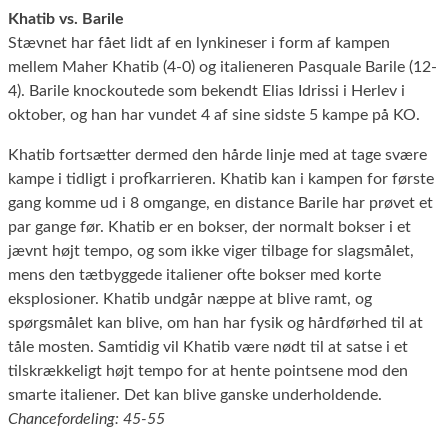
Khatib vs. Barile
Stævnet har fået lidt af en lynkineser i form af kampen
mellem Maher Khatib (4-0) og italieneren Pasquale Barile (12-
4). Barile knockoutede som bekendt Elias Idrissi i Herlev i
oktober, og han har vundet 4 af sine sidste 5 kampe på KO.
Khatib fortsætter dermed den hårde linje med at tage svære
kampe i tidligt i profkarrieren. Khatib kan i kampen for første
gang komme ud i 8 omgange, en distance Barile har prøvet et
par gange før. Khatib er en bokser, der normalt bokser i et
jævnt højt tempo, og som ikke viger tilbage for slagsmålet,
mens den tætbyggede italiener ofte bokser med korte
eksplosioner. Khatib undgår næppe at blive ramt, og
spørgsmålet kan blive, om han har fysik og hårdførhed til at
tåle mosten. Samtidig vil Khatib være nødt til at satse i et
tilskrækkeligt højt tempo for at hente pointsene mod den
smarte italiener. Det kan blive ganske underholdende.
Chancefordeling: 45-55