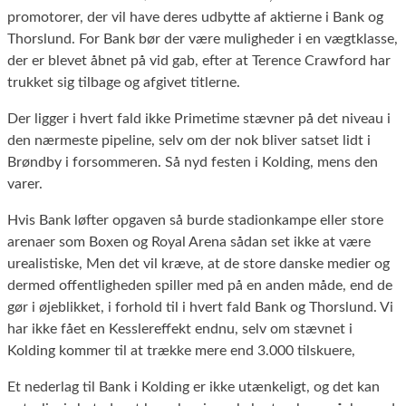
promotorer, der vil have deres udbytte af aktierne i Bank og
Thorslund. For Bank bør der være muligheder i en vægtklasse,
der er blevet åbnet på vid gab, efter at Terence Crawford har
trukket sig tilbage og afgivet titlerne.
Der ligger i hvert fald ikke Primetime stævner på det niveau i
den nærmeste pipeline, selv om der nok bliver satset lidt i
Brøndby i forsommeren. Så nyd festen i Kolding, mens den
varer.
Hvis Bank løfter opgaven så burde stadionkampe eller store
arenaer som Boxen og Royal Arena sådan set ikke at være
urealistiske, Men det vil kræve, at de store danske medier og
dermed offentligheden spiller med på en anden måde, end de
gør i øjeblikket, i forhold til i hvert fald Bank og Thorslund. Vi
har ikke fået en Kesslereffekt endnu, selv om stævnet i
Kolding kommer til at trække mere end 3.000 tilskuere,
Et nederlag til Bank i Kolding er ikke utænkeligt, og det kan