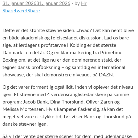
31. januar 2026
31. januar 2026
-
by
Hr
Share
Tweet
Share
Dette er det største stævne siden….hvad? Det kan nemt blive
en både akademisk og følelsesladet diskussion. Lad os bare
sige, at lørdagens profstævne i Kolding er det største i
Danmark i en del år. Og en klar markering fra Primetime
Boxing om, at det lige nu er den dominerende stald, der
tegner dansk profboksning – og samtidig en international
showcase, der skal demonstrere niveauet på DAZN.
Og det varer formentlig også lidt, inden vi oplever det niveau
igen. Et stævne med 4 verdensranglistedanskere på samme
program: Jacob Bank, Dina Thorslund, Oliver Zaren og
Melissa Mortensen. Hvis kampene flasker sig, så kan det
meget vel vare et stykke tid, før vi ser Bank og Thorslund på
danske stævner igen.
Så vil der vente der større scener for dem, med udenlandske