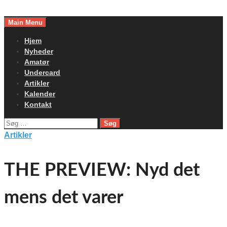
Skip
to
Main Menu
content
Hjem
Nyheder
Amatør
Undercard
Artikler
Kalender
Kontakt
Søg
efter:
Artikler
THE PREVIEW: Nyd det
mens det varer