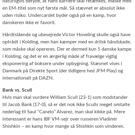
naturligvis betyde, at hans karriere skal retænkes, måske med
en EM-titel som nyt første mål. Så stævnet er absolut ikke
uden risiko. Undercardet byder også på en kamp, hvor
danskeren ikke er favorit.
Hårdtslående og ubesejrede Victor Hoveling skulle også have
optrådt i Kolding, men han kæmper med en drilsk håndskade,
som måske skal opereres. Der er dermed kun 5 danske kampe
i Kolding, og det er en ærgerlig måde af fravælge vigtig
eksponering af boksere under opbygning. Stævnet vises i
Danmark på Direkte Sport (der tidligere hed JFM Play) og
internationalt på DAZN.
Bank vs, Scull
Hvis man skal vurdere William Scull (23-1) som modstander
til Jacob Bank (17-0), så er det nok ikke Sculls meget omtalte
nederlag til Saul ”Canelo” Alvarez, man skal kikke på. Mere
interessant er hans IBF VM-sejr over russeren Vladimir
Shishkin – en kamp hvor mange så Shishkin som vinderen.