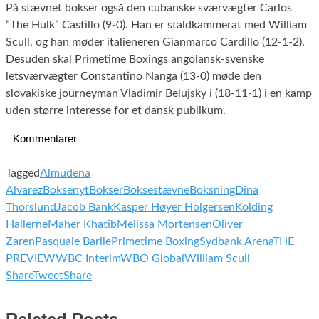
På stævnet bokser også den cubanske sværvægter Carlos
”The Hulk” Castillo (9-0). Han er staldkammerat med William
Scull, og han møder italieneren Gianmarco Cardillo (12-1-2).
Desuden skal Primetime Boxings angolansk-svenske
letsværvægter Constantino Nanga (13-0) møde den
slovakiske journeyman Vladimir Belujsky i (18-11-1) i en kamp
uden større interesse for et dansk publikum.
Kommentarer
Tagged
Almudena
Alvarez
Boksenyt
Bokser
Boksestævne
Boksning
Dina
Thorslund
Jacob Bank
Kasper Høyer Holgersen
Kolding
Hallerne
Maher Khatib
Melissa Mortensen
Oliver
Zaren
Pasquale Barile
Primetime Boxing
Sydbank Arena
THE
PREVIEW
WBC Interim
WBO Global
William Scull
Share
Tweet
Share