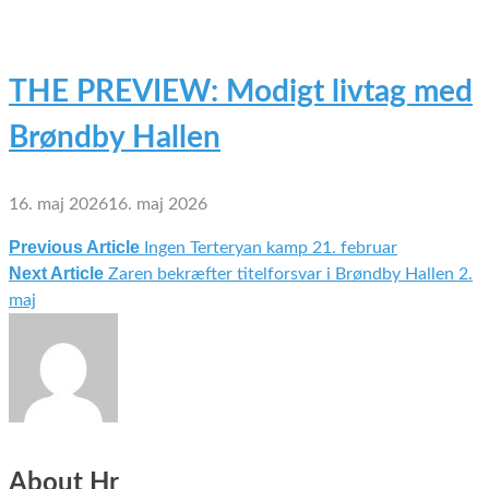
THE PREVIEW: Modigt livtag med
Brøndby Hallen
16. maj 2026
16. maj 2026
Previous Article
Ingen Terteryan kamp 21. februar
Indlægsnavigation
Next Article
Zaren bekræfter titelforsvar i Brøndby Hallen 2.
maj
About Hr