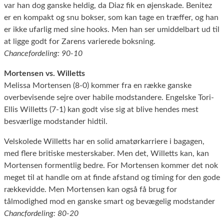
var han dog ganske heldig, da Diaz fik en øjenskade. Benitez
er en kompakt og snu bokser, som kan tage en træffer, og han
er ikke ufarlig med sine hooks. Men han ser umiddelbart ud til
at ligge godt for Zarens varierede boksning.
Chancefordeling: 90-10
Mortensen vs. Willetts
Melissa Mortensen (8-0) kommer fra en række ganske
overbevisende sejre over habile modstandere. Engelske Tori-
Ellis Willetts (7-1) kan godt vise sig at blive hendes mest
besværlige modstander hidtil.
Velskolede Willetts har en solid amatørkarriere i bagagen,
med flere britiske mesterskaber. Men det, Willetts kan, kan
Mortensen formentlig bedre. For Mortensen kommer det nok
meget til at handle om at finde afstand og timing for den gode
rækkevidde. Men Mortensen kan også få brug for
tålmodighed mod en ganske smart og bevægelig modstander
Chancfordeling: 80-20