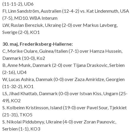
(11-11-2), UD6
Fl, Linn Sandström, Australien (12-4-2) vs. Kat Lindenmuth, USA
(7-5), MD10. WBA Interum
LW, Ruslan Bereziuk, Ukrainę (2-0) over Markus Løvberg,
Sverige (2-0), KO1
30. maj, Frederiksberg-Hallerne:
C, Morike Oulare, Guinea/Italien (7-1) over Hamza Hussein,
Danmark (10-0), Ko2
B, Anne Munk, Danmark (2-0) over Tijana Draskovic, Serbien
(2-16), UD4
W, Lucas Ashira, Danmak (0-0) over Zaza Amiridze, Georgien
(11-32-2), KO1
LS, Jihad Khattab, Danmark (0-0) over Istvan Kiss, Ungarn (25-
49), KO2
S. Kolbeinn Kristinsson, Island (19-0) over Pavel Sour, Tjekkiet
(21-31), TKO5
S. Nikolai Piddubnyy, Ukraine (4-0) over Zoran Paunovic,
Serbien (1-1), KO3