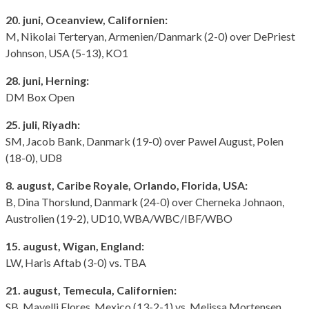
20. juni, Oceanview, Californien:
M, Nikolai Terteryan, Armenien/Danmark (2-0) over DePriest
Johnson, USA (5-13), KO1
28. juni, Herning:
DM Box Open
25. juli, Riyadh:
SM, Jacob Bank, Danmark (19-0) over Pawel August, Polen
(18-0), UD8
8. august, Caribe Royale, Orlando, Florida, USA:
B, Dina Thorslund, Danmark (24-0) over Cherneka Johnaon,
Austrolien (19-2), UD10, WBA/WBC/IBF/WBO
15. august, Wigan, England:
LW, Haris Aftab (3-0) vs. TBA
21. august, Temecula, Californien:
SB, Mayelli Flores, Mexico (13-2-1) vs. Melissa Mortensen,