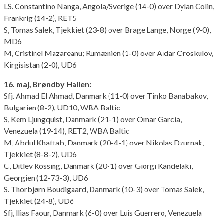
LS. Constantino Nanga, Angola/Sverige (14-0) over Dylan Colin,
Frankrig (14-2), RET5
S, Tomas Salek, Tjekkiet (23-8) over Brage Lange, Norge (9-0),
MD6
M, Cristinel Mazareanu; Rumænien (1-0) over Aidar Oroskulov,
Kirgisistan (2-0), UD6
16. maj, Brøndby Hallen:
Sfj. Ahmad El Ahmad, Danmark (11-0) over Tinko Banabakov,
Bulgarien (8-2), UD10, WBA Baltic
S, Kem Ljungquist, Danmark (21-1) over Omar Garcia,
Venezuela (19-14), RET2, WBA Baltic
M, Abdul Khattab, Danmark (20-4-1) over Nikolas Dzurnak,
Tjekkiet (8-8-2), UD6
C, Ditlev Rossing, Danmark (20-1) over Giorgi Kandelaki,
Georgien (12-73-3), UD6
S. Thorbjørn Boudigaard, Danmark (10-3) over Tomas Salek,
Tjekkiet (24-8), UD6
Sfj, Ilias Faour, Danmark (6-0) over Luis Guerrero, Venezuela