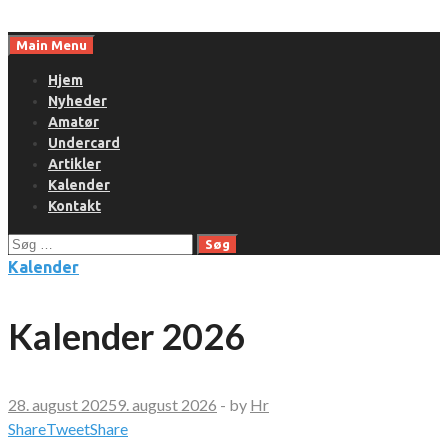
Skip
to
Main Menu
content
Hjem
Nyheder
Amatør
Undercard
Artikler
Kalender
Kontakt
Søg
efter:
Kalender
Kalender 2026
28. august 2025
9. august 2026
-
by
Hr
Share
Tweet
Share