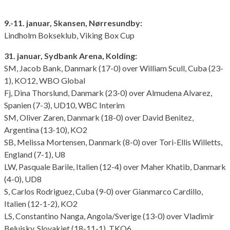
9.-11. januar, Skansen, Nørresundby:
Lindholm Bokseklub, Viking Box Cup
31. januar, Sydbank Arena, Kolding:
SM, Jacob Bank, Danmark (17-0) over William Scull, Cuba (23-
1), KO12, WBO Global
Fj, Dina Thorslund, Danmark (23-0) over Almudena Alvarez,
Spanien (7-3), UD10, WBC Interim
SM, Oliver Zaren, Danmark (18-0) over David Benitez,
Argentina (13-10), KO2
SB, Melissa Mortensen, Danmark (8-0) over Tori-Ellis Willetts,
England (7-1), U8
LW, Pasquale Barile, Italien (12-4) over Maher Khatib, Danmark
(4-0), UD8
S, Carlos Rodriguez, Cuba (9-0) over Gianmarco Cardillo,
Italien (12-1-2), KO2
LS, Constantino Nanga, Angola/Sverige (13-0) over Vladimir
Belujsky, Slovakiet (18-11-1), TKO6