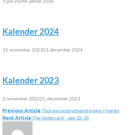
9. juli 2024
8. januar 2026
Kalender 2024
15. november 2023
23. december 2024
Kalender 2023
2. november 2022
25. december 2023
Thorsen mod rutineret tysker i Herlev
Indlægsnavigation
Previous Article
The Undercard – uge 32-35
Next Article