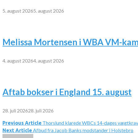
5. august 2026
5. august 2026
Melissa Mortensen i WBA VM-kamp
4. august 2026
4. august 2026
Aftab bokser i England 15. august
28. juli 2026
28. juli 2026
Thorslund klarede WBCs 14-dages vægtkra
Indlægsnavigation
Previous Article
Afbud fra Jacob Banks modstander i Holstebro
Next Article