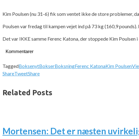
Kim Poulsen (nu 31-6) fik som ventet ikke de store problemer, d
Poulsen var fredag til kampen vejet ind på 73 kg (160,9 pounds).
Det var IKKE samme Ferenc Katona, der stoppede Kim Poulsen i 
Kommentarer
Tagged
Boksenyt
Bokser
Boksning
Ferenc Katona
Kim Poulsen
Vi
Share
Tweet
Share
Related Posts
Mortensen: Det er næsten uvirkeli