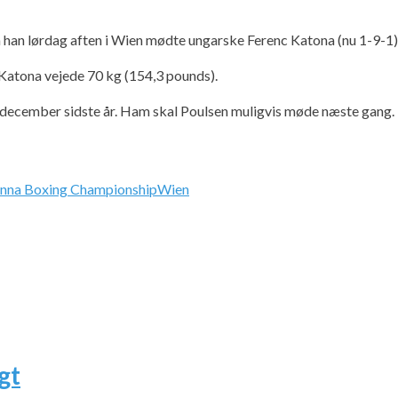
a han lørdag aften i Wien mødte ungarske Ferenc Katona (nu 1-9-1)
 Katona vejede 70 kg (154,3 pounds).
december sidste år. Ham skal Poulsen muligvis møde næste gang.
enna Boxing Championship
Wien
gt