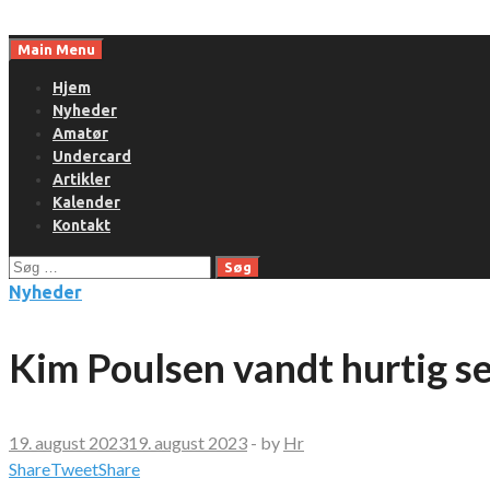
Skip
to
Main Menu
content
Hjem
Nyheder
Amatør
Undercard
Artikler
Kalender
Kontakt
Søg
efter:
Nyheder
Kim Poulsen vandt hurtig se
19. august 2023
19. august 2023
-
by
Hr
Share
Tweet
Share