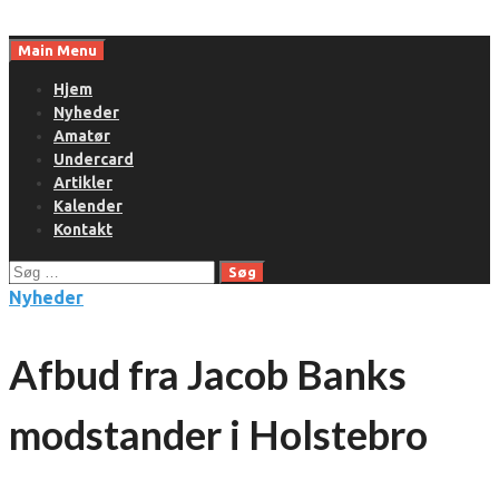
Skip
to
Main Menu
content
Hjem
Nyheder
Amatør
Undercard
Artikler
Kalender
Kontakt
Søg
efter:
Nyheder
Afbud fra Jacob Banks
modstander i Holstebro