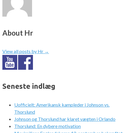
About Hr
View all posts by Hr
→
Seneste indlæg
Uofficielt: Amerikansk kampleder i Johnson vs.
Thorslund
Johnson og Thorslund har klaret vægten i Orlando
Thorslund: En dybere motivation