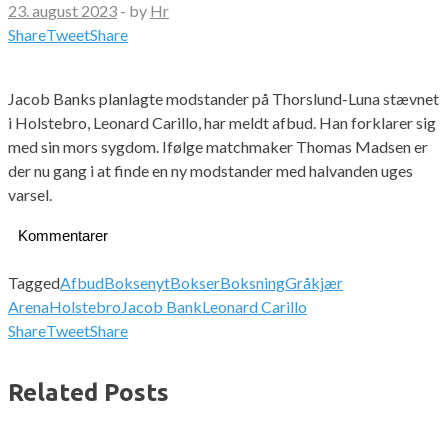
23. august 2023
-
by
Hr
Share
Tweet
Share
Jacob Banks planlagte modstander på Thorslund-Luna stævnet
i Holstebro, Leonard Carillo, har meldt afbud. Han forklarer sig
med sin mors sygdom. Ifølge matchmaker Thomas Madsen er
der nu gang i at finde en ny modstander med halvanden uges
varsel.
Kommentarer
Tagged
Afbud
Boksenyt
Bokser
Boksning
Gråkjær
Arena
Holstebro
Jacob Bank
Leonard Carillo
Share
Tweet
Share
Related Posts