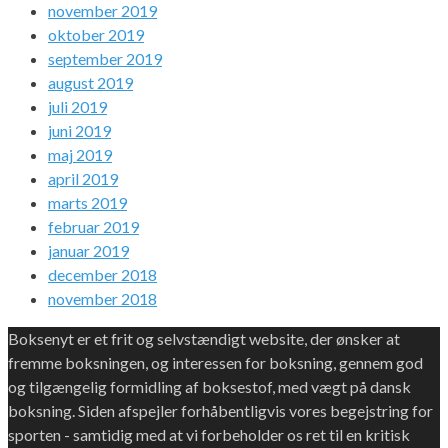
november 2019
oktober 2019
september 2019
august 2019
juli 2019
juni 2019
maj 2019
april 2019
marts 2019
februar 2019
januar 2019
december 2018
november 2018
Boksenyt er et frit og selvstændigt website, der ønsker at
fremme boksningen, og interessen for boksning, gennem god
og tilgængelig formidling af boksestof, med vægt på dansk
boksning. Siden afspejler forhåbentligvis vores begejstring for
sporten - samtidig med at vi forbeholder os ret til en kritisk