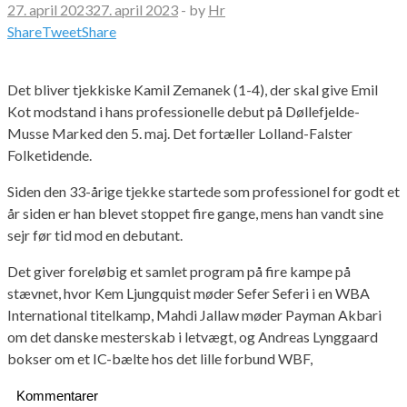
27. april 2023
27. april 2023
-
by
Hr
Share
Tweet
Share
Det bliver tjekkiske Kamil Zemanek (1-4), der skal give Emil
Kot modstand i hans professionelle debut på Døllefjelde-
Musse Marked den 5. maj. Det fortæller Lolland-Falster
Folketidende.
Siden den 33-årige tjekke startede som professionel for godt et
år siden er han blevet stoppet fire gange, mens han vandt sine
sejr før tid mod en debutant.
Det giver foreløbig et samlet program på fire kampe på
stævnet, hvor Kem Ljungquist møder Sefer Seferi i en WBA
International titelkamp, Mahdi Jallaw møder Payman Akbari
om det danske mesterskab i letvægt, og Andreas Lynggaard
bokser om et IC-bælte hos det lille forbund WBF,
Kommentarer