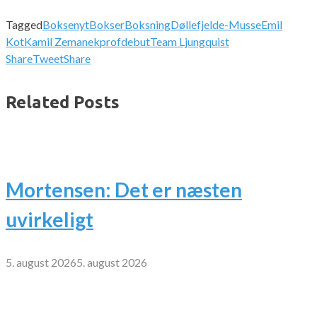
Tagged
Boksenyt
Bokser
Boksning
Døllefjelde-Musse
Emil
Kot
Kamil Zemanek
profdebut
Team Ljungquist
Share
Tweet
Share
Related Posts
Mortensen: Det er næsten
uvirkeligt
5. august 2026
5. august 2026