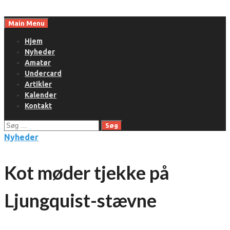
Skip
to
Main Menu
content
Hjem
Nyheder
Amatør
Undercard
Artikler
Kalender
Kontakt
Søg
efter:
Nyheder
Kot møder tjekke på
Ljungquist-stævne