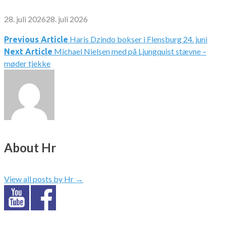
28. juli 2026
28. juli 2026
Haris Dzindo bokser i Flensburg 24. juni
Indlægsnavigation
Previous Article
Michael Nielsen med på Ljungquist stævne –
Next Article
møder tjekke
About Hr
View all posts by Hr
→