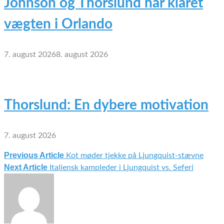
Johnson og Thorslund har klaret
vægten i Orlando
7. august 2026
8. august 2026
Thorslund: En dybere motivation
7. august 2026
Previous Article
Kot møder tjekke på Ljungquist-stævne
Indlægsnavigation
Next Article
Italiensk kampleder i Ljungquist vs. Seferi