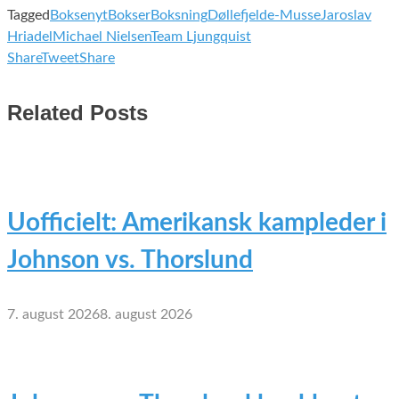
Tagged
Boksenyt
Bokser
Boksning
Døllefjelde-Musse
Jaroslav
Hriadel
Michael Nielsen
Team Ljungquist
Share
Tweet
Share
Related Posts
Uofficielt: Amerikansk kampleder i
Johnson vs. Thorslund
7. august 2026
8. august 2026