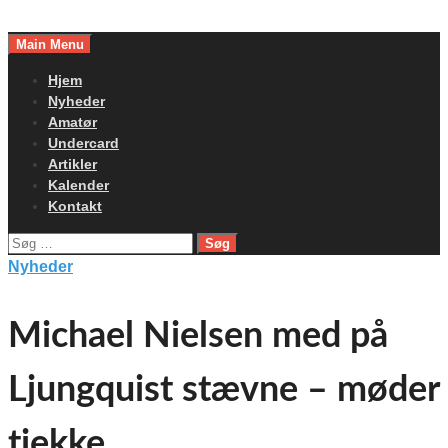
Skip
to
Main Menu
content
Hjem
Nyheder
Amatør
Undercard
Artikler
Kalender
Kontakt
Søg
efter:
Nyheder
Michael Nielsen med på
Ljungquist stævne – møder
tjekke