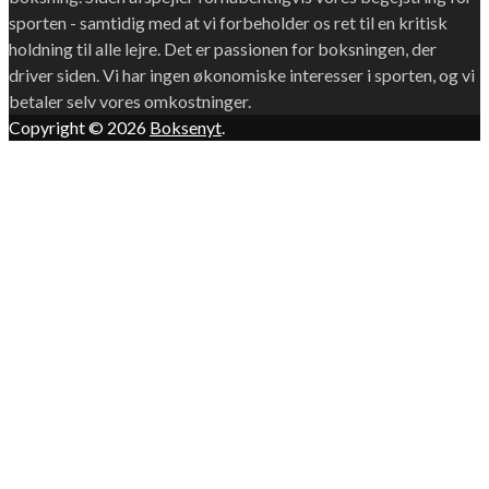
sporten - samtidig med at vi forbeholder os ret til en kritisk
holdning til alle lejre. Det er passionen for boksningen, der
driver siden. Vi har ingen økonomiske interesser i sporten, og vi
betaler selv vores omkostninger.
Copyright © 2026
Boksenyt
.