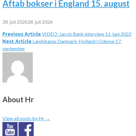
Aftab bokser i England 15. august
28. juli 2026
28. juli 2026
VIDEO: Jacob Bank interview 11. juni 2022
Indlægsnavigation
Previous Article
Landskamp Danmark-Holland i Odense 17.
Next Article
september
About Hr
View all posts by Hr
→