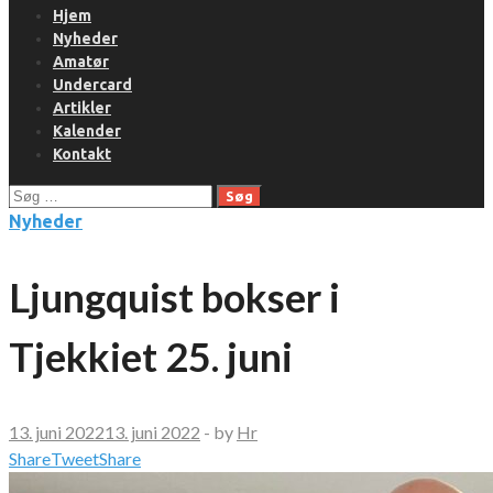
Hjem
Nyheder
Amatør
Undercard
Artikler
Kalender
Kontakt
Søg
efter:
Nyheder
Ljungquist bokser i
Tjekkiet 25. juni
13. juni 2022
13. juni 2022
-
by
Hr
Share
Tweet
Share