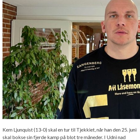
Kem Ljunquist (13-0) skal en tur til Tjekkiet, når han den 25. juni
skal bokse sin fjerde kamp på blot tre måneder. I Udni nad