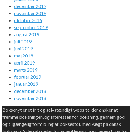
december 2019
november 2019
oktober 2019
september 2019
august 2019
juli 2019
juni 2019
maj 2019
april 2019
marts 2019
februar 2019
januar 2019
december 2018
november 2018
Boksenyt er et frit og selvstændigt website, der ønsker at
fremme boksningen, og interessen for boksning, gennem god
og tilgængelig formidling af boksestof, med vægt på dansk
boksning. Siden afspejler forhåbentligvis vores begejstring for