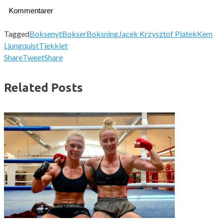
Kommentarer
Tagged
Boksenyt
Bokser
Boksning
Jacek Krzysztof Piatek
Kem
Ljungquist
Tjekkiet
Share
Tweet
Share
Related Posts