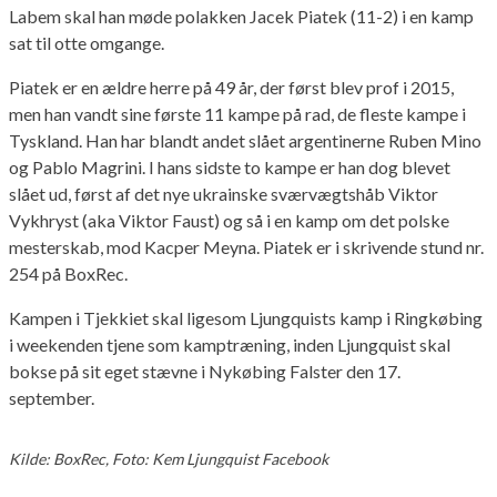
Labem skal han møde polakken Jacek Piatek (11-2) i en kamp
sat til otte omgange.
Piatek er en ældre herre på 49 år, der først blev prof i 2015,
men han vandt sine første 11 kampe på rad, de fleste kampe i
Tyskland. Han har blandt andet slået argentinerne Ruben Mino
og Pablo Magrini. I hans sidste to kampe er han dog blevet
slået ud, først af det nye ukrainske sværvægtshåb Viktor
Vykhryst (aka Viktor Faust) og så i en kamp om det polske
mesterskab, mod Kacper Meyna. Piatek er i skrivende stund nr.
254 på BoxRec.
Kampen i Tjekkiet skal ligesom Ljungquists kamp i Ringkøbing
i weekenden tjene som kamptræning, inden Ljungquist skal
bokse på sit eget stævne i Nykøbing Falster den 17.
september.
Kilde: BoxRec, Foto: Kem Ljungquist Facebook