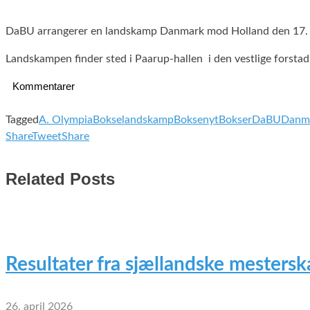
DaBU arrangerer en landskamp Danmark mod Holland den 17. s
Landskampen finder sted i Paarup-hallen i den vestlige forstad
Kommentarer
Tagged
A. Olympia
Bokselandskamp
Boksenyt
Bokser
DaBU
Danm
Share
Tweet
Share
Related Posts
Resultater fra sjællandske mesterska
26. april 2026