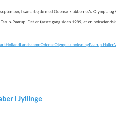
eptember, i samarbejde med Odense-klubberne A. Olympia og Vo
 Tarup-Paarup. Det er første gang siden 1989, at en bokselandsk
ark
Holland
Landskamp
Odense
Olympisk boksning
Paarup Hallen
ber i Jyllinge