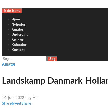
Skip
to
Main Menu
content
Hjem
Nyheder
Amatør
Undercard
Artikler
Kalender
Kontakt
Søg
efter:
Amatør
Landskamp Danmark-Hollan
14. juni 2022
-
by
Hr
Share
Tweet
Share