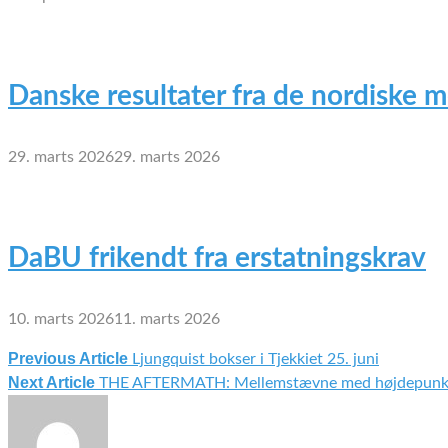
Danske resultater fra de nordiske 
29. marts 2026
29. marts 2026
DaBU frikendt fra erstatningskrav
10. marts 2026
11. marts 2026
Previous Article
Ljungquist bokser i Tjekkiet 25. juni
Indlægsnavigation
Next Article
THE AFTERMATH: Mellemstævne med højdepunk