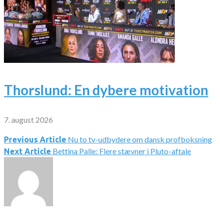
Thorslund: En dybere motivation
7. august 2026
Nu to tv-udbydere om dansk profboksning
Indlægsnavigation
Previous Article
Bettina Palle: Flere stævner i Pluto-aftale
Next Article