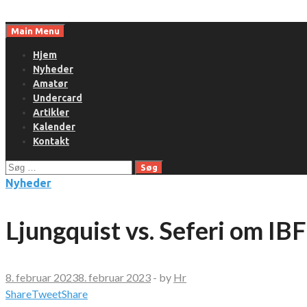
Skip
to
Main Menu
content
Hjem
Nyheder
Amatør
Undercard
Artikler
Kalender
Kontakt
Søg
efter:
Nyheder
Ljungquist vs. Seferi om IB
8. februar 2023
8. februar 2023
-
by
Hr
Share
Tweet
Share