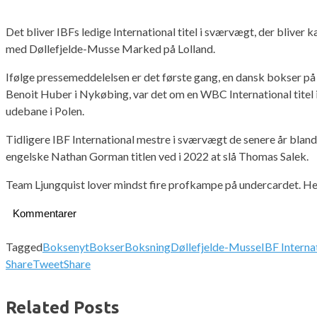
Det bliver IBFs ledige International titel i sværvægt, der blive
med Døllefjelde-Musse Marked på Lolland.
Ifølge pressemeddelelsen er det første gang, en dansk bokser på 
Benoit Huber i Nykøbing, var det om en WBC International titel
udebane i Polen.
Tidligere IBF International mestre i sværvægt de senere år blan
engelske Nathan Gorman titlen ved i 2022 at slå Thomas Salek.
Team Ljungquist lover mindst fire profkampe på undercardet. Hera
Kommentarer
Tagged
Boksenyt
Bokser
Boksning
Døllefjelde-Musse
IBF Interna
Share
Tweet
Share
Related Posts