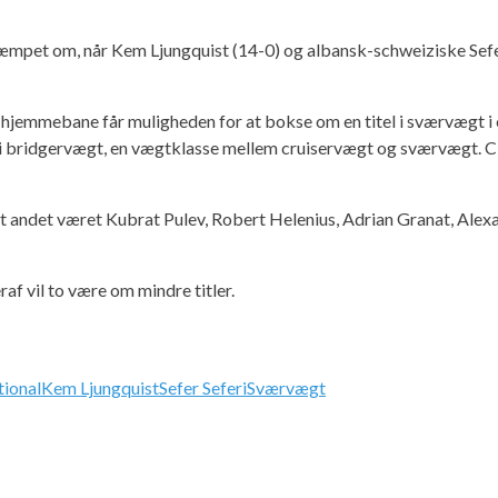
r kæmpet om, når Kem Ljungquist (14-0) og albansk-schweiziske Sefe
hjemmebane får muligheden for at bokse om en titel i sværvægt i é
 i bridgervægt, en vægtklasse mellem cruiservægt og sværvægt. C
dt andet været Kubrat Pulev, Robert Helenius, Adrian Granat, Alex
f vil to være om mindre titler.
tional
Kem Ljungquist
Sefer Seferi
Sværvægt