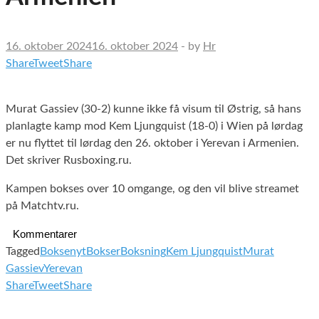
16. oktober 2024
16. oktober 2024
-
by
Hr
Share
Tweet
Share
Murat Gassiev (30-2) kunne ikke få visum til Østrig, så hans
planlagte kamp mod Kem Ljungquist (18-0) i Wien på lørdag
er nu flyttet til lørdag den 26. oktober i Yerevan i Armenien.
Det skriver Rusboxing.ru.
Kampen bokses over 10 omgange, og den vil blive streamet
på Matchtv.ru.
Kommentarer
Tagged
Boksenyt
Bokser
Boksning
Kem Ljungquist
Murat
Gassiev
Yerevan
Share
Tweet
Share