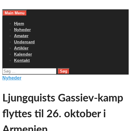
Skip
to
Main Menu
content
Hjem
Nyheder
Amatør
Undercard
Artikler
Kalender
Kontakt
Søg
efter:
Nyheder
Ljungquists Gassiev-kamp
flyttes til 26. oktober i
Armenien