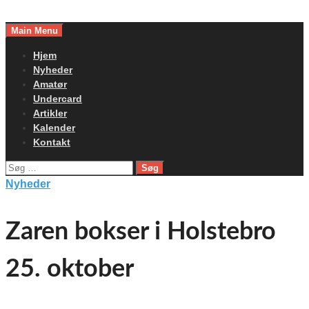
Skip
to
Main Menu
content
Hjem
Nyheder
Amatør
Undercard
Artikler
Kalender
Kontakt
Søg
efter:
Nyheder
Zaren bokser i Holstebro
25. oktober