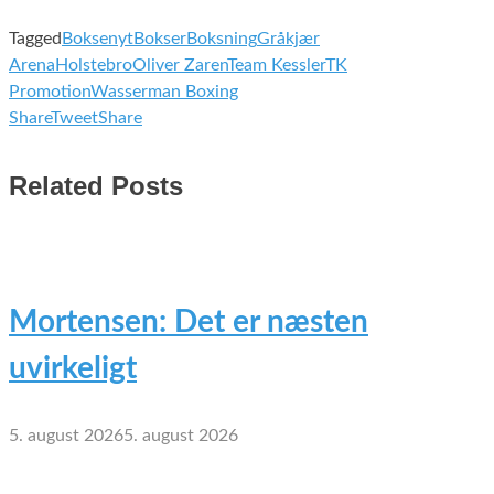
Tagged
Boksenyt
Bokser
Boksning
Gråkjær
Arena
Holstebro
Oliver Zaren
Team Kessler
TK
Promotion
Wasserman Boxing
Share
Tweet
Share
Related Posts
Mortensen: Det er næsten
uvirkeligt
5. august 2026
5. august 2026