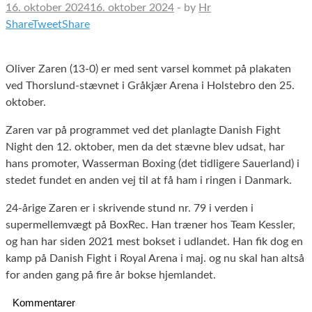
16. oktober 2024
16. oktober 2024
-
by
Hr
Share
Tweet
Share
Oliver Zaren (13-0) er med sent varsel kommet på plakaten
ved Thorslund-stævnet i Gråkjær Arena i Holstebro den 25.
oktober.
Zaren var på programmet ved det planlagte Danish Fight
Night den 12. oktober, men da det stævne blev udsat, har
hans promoter, Wasserman Boxing (det tidligere Sauerland) i
stedet fundet en anden vej til at få ham i ringen i Danmark.
24-årige Zaren er i skrivende stund nr. 79 i verden i
supermellemvægt på BoxRec. Han træner hos Team Kessler,
og han har siden 2021 mest bokset i udlandet. Han fik dog en
kamp på Danish Fight i Royal Arena i maj. og nu skal han altså
for anden gang på fire år bokse hjemlandet.
Kommentarer