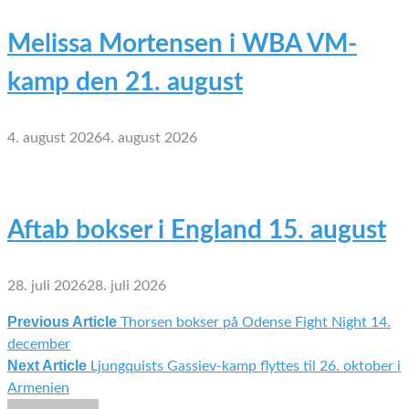
Melissa Mortensen i WBA VM-
kamp den 21. august
4. august 2026
4. august 2026
Aftab bokser i England 15. august
28. juli 2026
28. juli 2026
Previous Article
Thorsen bokser på Odense Fight Night 14.
Indlægsnavigation
december
Next Article
Ljungquists Gassiev-kamp flyttes til 26. oktober i
Armenien