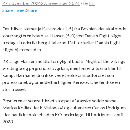
27. november 2024
27. november 2024
-
by
Hr
Share
Tweet
Share
Det bliver Nemanja Kerezovic (1-5) fra Bosnien, der skal møde
sværvægteren Mathias Hansen (5-0) ved Danish Fight Night
fredag i Frederiksberg-Hallerne. Det fortæller Danish Fight
Night hjemmesiden
23-årige Hansen meldte fornylig afbud til Night of the Vikings i
Vordingborg på grund af sygdom, men han er altså nu klar til
kamp. Han har endnu ikke været voldsomt udfordret som
professionel, og umiddelbart ligner Kerezovic heller ikke en
stor trussel.
Bosnieren er senest blevet stoppet af ganske solide navne i
Marios Kollias, Jack Mulowayi og cubaneren Carlos Rodriguez.
Han har ikke bokset siden KO-nederlaget til Rodriguez i april
2023.