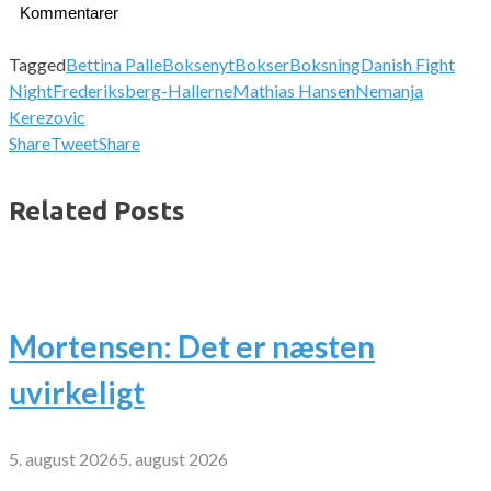
Kommentarer
Tagged
Bettina Palle
Boksenyt
Bokser
Boksning
Danish Fight
Night
Frederiksberg-Hallerne
Mathias Hansen
Nemanja
Kerezovic
Share
Tweet
Share
Related Posts
Mortensen: Det er næsten
uvirkeligt
5. august 2026
5. august 2026