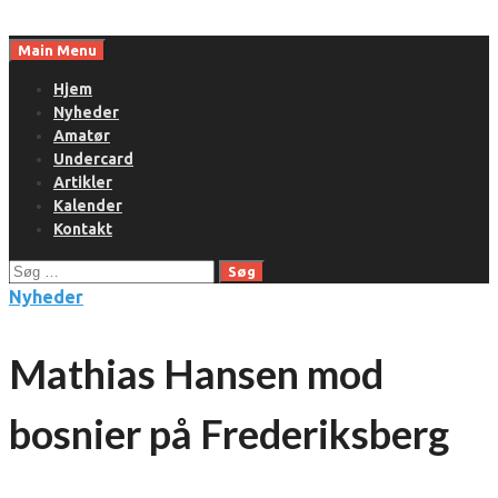
Skip
to
Main Menu
content
Hjem
Nyheder
Amatør
Undercard
Artikler
Kalender
Kontakt
Søg
efter:
Nyheder
Mathias Hansen mod
bosnier på Frederiksberg