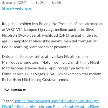
4. marts 2024
4. marts 2024
-
by
Hr
Share
Tweet
Share
Ifølge boksesiden Mo Boxing, No Problem på sociale medier
er WBC VM-kampen i fjervægt mellem australske Skye
Nicolson (9-0) og Sarah Mahfoud (14-1) fastsat til den 6.
april. Kampstedet bliver ikke nævnt, men det fremgår, at
Eddie Hearn og Matchroom er promoter.
Datoen er ikke bekræftet af hverken Nicolsons eller
Mahfouds promotorer, Matchroom og Danish Fight Night.
Matchrooms stævne den 6. april foregår på hotellet
Fontainebleau i Las Vegas, USA. Hovedkampen står mellem
Richardson Hitchins og Gustavo Lemos.
Kommentarer
Tagged
Bettina Palle
Boksenyt
Bokser
Boksning
Danish Fight
Night
Eddie Hearn
Matchroom Boxing
Sarah Mahfoud
Skye