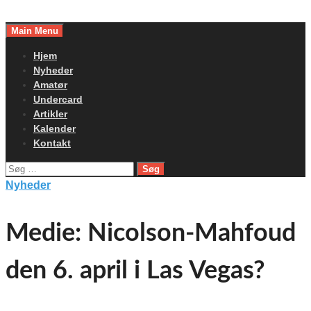
Skip
to
Main Menu
content
Hjem
Nyheder
Amatør
Undercard
Artikler
Kalender
Kontakt
Søg
efter:
Nyheder
Medie: Nicolson-Mahfoud
den 6. april i Las Vegas?