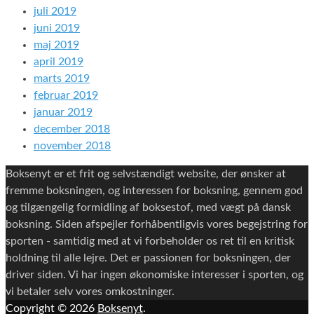
juli 2019
juni 2019
maj 2019
april 2019
marts 2019
februar 2019
januar 2019
december 2018
november 2018
Boksenyt er et frit og selvstændigt website, der ønsker at
fremme boksningen, og interessen for boksning, gennem god
og tilgængelig formidling af boksestof, med vægt på dansk
boksning. Siden afspejler forhåbentligvis vores begejstring for
sporten - samtidig med at vi forbeholder os ret til en kritisk
holdning til alle lejre. Det er passionen for boksningen, der
driver siden. Vi har ingen økonomiske interesser i sporten, og
vi betaler selv vores omkostninger.
Copyright © 2026
Boksenyt
.