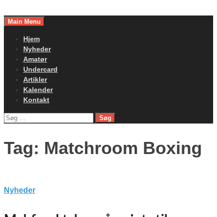
Skip
to
Main Menu
content
Hjem
Nyheder
Amatør
Undercard
Artikler
Kalender
Kontakt
Søg
efter:
Tag:
Matchroom Boxing
Nyheder