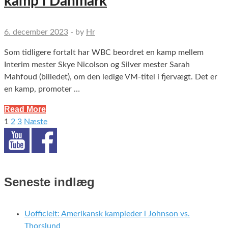
kamp i Danmark
6. december 2023
-
by
Hr
Som tidligere fortalt har WBC beordret en kamp mellem
Interim mester Skye Nicolson og Silver mester Sarah
Mahfoud (billedet), om den ledige VM-titel i fjervægt. Det er
en kamp, promoter …
Read More
1
2
3
Næste
Indlægsinddeling
Seneste indlæg
Uofficielt: Amerikansk kampleder i Johnson vs.
Thorslund