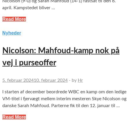
Nicolson (9-0) og Sarah Mahfoud (14-1) fastsat til den 6.
april. Kampstedet bliver …
Read More
Nyheder
Nicolson: Mahfoud-kamp nok på
vej i purseoffer
5. februar 2024
10. februar 2024
-
by
Hr
I starten af december beordrede WBC en kamp om den ledige
VM-titel i fjervægt mellem interim mesteren Skye Nicolson og
danske Sarah Mahfoud. Parterne fik til den 12. januar til …
Read More