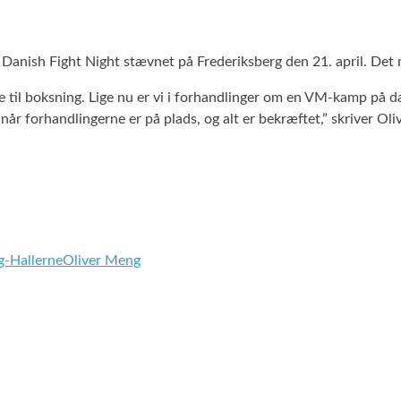
ed Danish Fight Night stævnet på Frederiksberg den 21. april. De
e til boksning.
Lige nu er vi i forhandlinger om en VM-kamp på d
når forhandlingerne er på plads, og alt er bekræftet,” skriver Ol
g-Hallerne
Oliver Meng