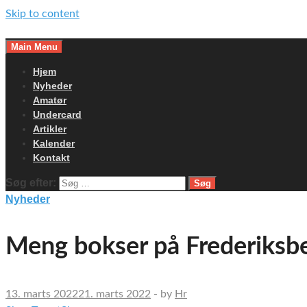
Skip to content
Main Menu
Hjem
Nyheder
Amatør
Undercard
Artikler
Kalender
Kontakt
Søg efter:
Nyheder
Meng bokser på Frederiksbe
13. marts 2022
21. marts 2022
-
by
Hr