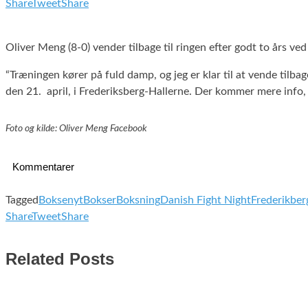
Share
Tweet
Share
Oliver Meng (8-0) vender tilbage til ringen efter godt to års v
“Træningen kører på fuld damp, og jeg er klar til at vende tilbag
den 21. april, i Frederiksberg-Hallerne. Der kommer mere info, 
Foto og kilde: Oliver Meng Facebook
Kommentarer
Tagged
Boksenyt
Bokser
Boksning
Danish Fight Night
Frederikber
Share
Tweet
Share
Related Posts