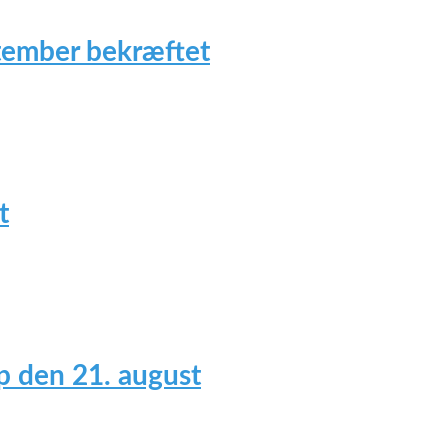
tember bekræftet
t
 den 21. august