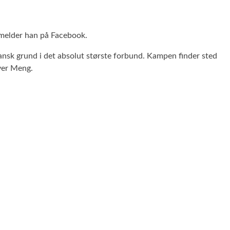
t melder han på Facebook.
ansk grund i det absolut største forbund.
Kampen finder sted
iver Meng.