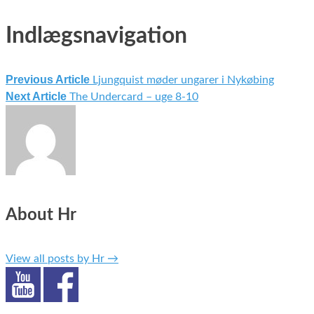
Indlægsnavigation
Previous Article
Ljungquist møder ungarer i Nykøbing
Next Article
The Undercard – uge 8-10
About Hr
View all posts by Hr
→