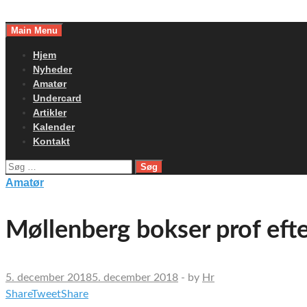
Skip
to
Main Menu
content
Hjem
Nyheder
Amatør
Undercard
Artikler
Kalender
Kontakt
Søg
efter:
Amatør
Møllenberg bokser prof efte
5. december 2018
5. december 2018
-
by
Hr
Share
Tweet
Share