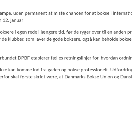
fkampe, uden permanent at miste chancen for at bokse i internat
n 12. januar
oksere i egen rede i længere tid, før de ryger over til en anden p
r de klubber, som laver de gode boksere, også kan beholde bokser
undet DPBF etablerer fælles retningslinjer for, hvordan ordning
e kan komme ind fra gaden og bokse professionelt. Udfordringen er
Derfor skal første skridt være, at Danmarks Bokse Union og Dansk