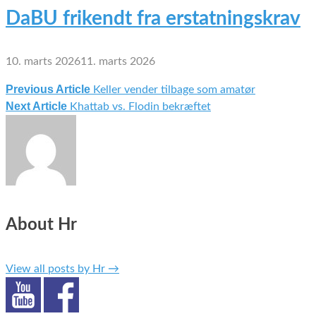
DaBU frikendt fra erstatningskrav
10. marts 2026
11. marts 2026
Previous Article
Keller vender tilbage som amatør
Indlægsnavigation
Next Article
Khattab vs. Flodin bekræftet
About Hr
View all posts by Hr
→