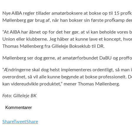
Nye AIBA regler tillader amatørboksere at bokse op til 15 pro
Møllenberg gør brug af, når han bokser sin første profkamp de
“At AIBA har åbnet op for det her gør, at vi kan beholde vores b
Union eller klubberne. Jeg håber at kunne lave et koncept, hvo
Thomas Møllenberg fra Gilleleje Bokseklub til DR.
Møllenberg ser dog gerne, at amatørforbundet DaBU og profforb
“Ændringerne skal dog helst implementeres ordentligt, så man ikk
overordnet, så vil alle kunne begynde at bokse professionelt. 
kan videreudvikle produktet,” mener Thomas Møllenberg.
Foto: Gilleleje BK
Kommentarer
Share
Tweet
Share