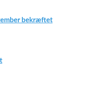
tember bekræftet
t