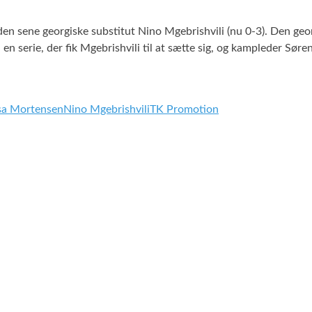
en sene georgiske substitut Nino Mgebrishvili (nu 0-3). Den ge
en serie, der fik Mgebrishvili til at sætte sig, og kampleder Sø
sa Mortensen
Nino Mgebrishvili
TK Promotion