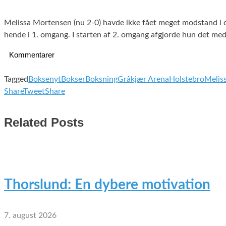
Melissa Mortensen (nu 2-0) havde ikke fået meget modstand i d
hende i 1. omgang. I starten af 2. omgang afgjorde hun det med 
Kommentarer
Tagged
Boksenyt
Bokser
Boksning
Gråkjær Arena
Holstebro
Melis
Share
Tweet
Share
Related Posts
Thorslund: En dybere motivation
7. august 2026