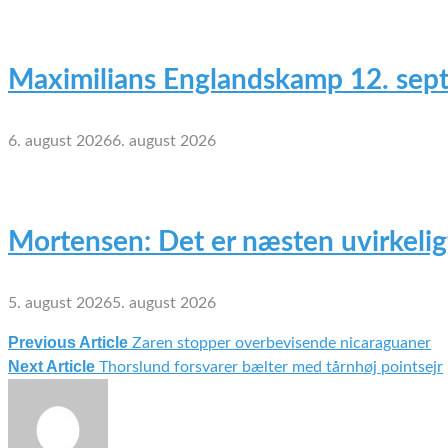
Maximilians Englandskamp 12. sep
6. august 2026
6. august 2026
Mortensen: Det er næsten uvirkelig
5. august 2026
5. august 2026
Previous Article
Zaren stopper overbevisende nicaraguaner
Indlægsnavigation
Next Article
Thorslund forsvarer bælter med tårnhøj pointsejr