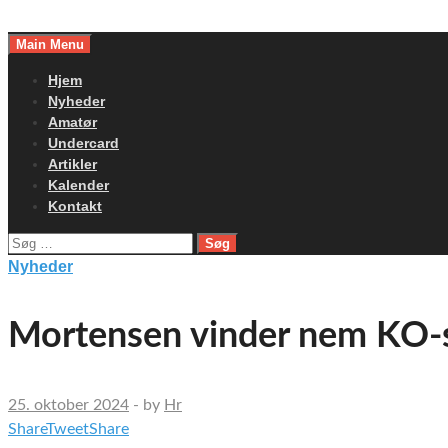
Skip
to
Main Menu
content
Hjem
Nyheder
Amatør
Undercard
Artikler
Kalender
Kontakt
Søg
efter:
Nyheder
Mortensen vinder nem KO-s
25. oktober 2024
-
by
Hr
Share
Tweet
Share