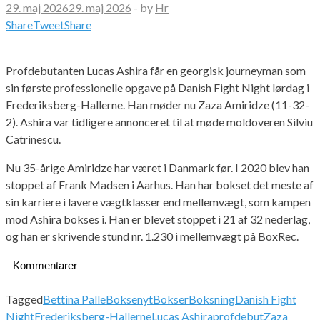
29. maj 2026
29. maj 2026
-
by
Hr
Share
Tweet
Share
Profdebutanten Lucas Ashira får en georgisk journeyman som
sin første professionelle opgave på Danish Fight Night lørdag i
Frederiksberg-Hallerne. Han møder nu Zaza Amiridze (11-32-
2). Ashira var tidligere annonceret til at møde moldoveren Silviu
Catrinescu.
Nu 35-årige Amiridze har været i Danmark før. I 2020 blev han
stoppet af Frank Madsen i Aarhus. Han har bokset det meste af
sin karriere i lavere vægtklasser end mellemvægt, som kampen
mod Ashira bokses i. Han er blevet stoppet i 21 af 32 nederlag,
og han er skrivende stund nr. 1.230 i mellemvægt på BoxRec.
Kommentarer
Tagged
Bettina Palle
Boksenyt
Bokser
Boksning
Danish Fight
Night
Frederiksberg-Hallerne
Lucas Ashira
profdebut
Zaza