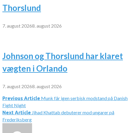
Thorslund
7. august 2026
8. august 2026
Johnson og Thorslund har klaret
vægten i Orlando
7. august 2026
8. august 2026
Munk får igen serbisk modstand på Danish
Indlægsnavigation
Previous Article
Fight Night
Jihad Khattab debuterer mod ungarer på
Next Article
Frederiksberg