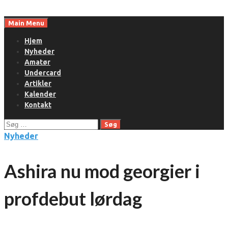
Skip
to
Main Menu
content
Hjem
Nyheder
Amatør
Undercard
Artikler
Kalender
Kontakt
Søg
efter:
Nyheder
Ashira nu mod georgier i
profdebut lørdag