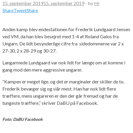
15. september 2019
15. september 2019
-
by
Hr
Share
Tweet
Share
Anden kamp blev endestationen for Frederik Lundgaard Jensen
ved VM, da han blev besejret med 1-4 af Roland Galos fra
Ungarn. De lidt besynderlige cifre fra sidedommerne var 2 x
27-30, 2 x 28-29 og 30-27.
Langarmede Lundgaard var nok lidt for længe om at komme i
gang mod den mere aggressive ungarer.
“Kampen er meget lige, og det er marginaler der skiller de to.
Frederik bevæger sig og slår mest. Han har nok lidt flere
træffere, mens ungareren er den der går fremad og har de
tungeste træffere,” skriver DaBU på Facebook.
Foto: DaBU Facebook