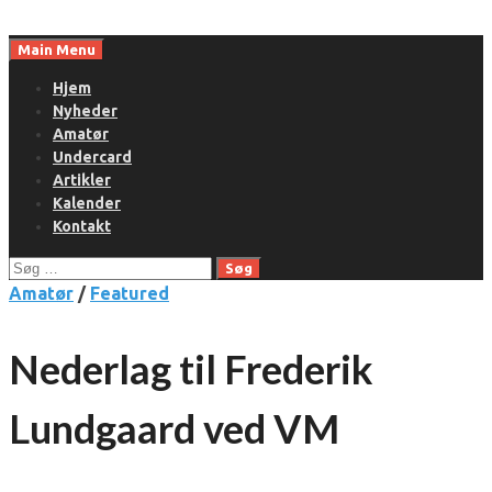
Skip
to
Main Menu
content
Hjem
Nyheder
Amatør
Undercard
Artikler
Kalender
Kontakt
Søg
efter:
Amatør
/
Featured
Nederlag til Frederik
Lundgaard ved VM