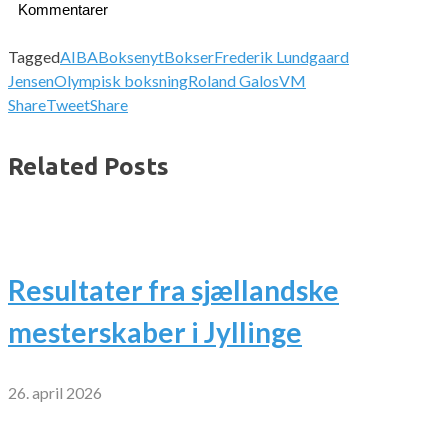
Kommentarer
Tagged
AIBA
Boksenyt
Bokser
Frederik Lundgaard
Jensen
Olympisk boksning
Roland Galos
VM
Share
Tweet
Share
Related Posts
Resultater fra sjællandske
mesterskaber i Jyllinge
26. april 2026