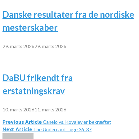
Danske resultater fra de nordiske
mesterskaber
29. marts 2026
29. marts 2026
DaBU frikendt fra
erstatningskrav
10. marts 2026
11. marts 2026
Canelo vs. Kovalev er bekræftet
Indlægsnavigation
Previous Article
The Undercard – uge 36-37
Next Article