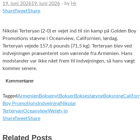
19. juni 2026
19. juni 2026
-
by
Hr
Share
Tweet
Share
Nikolai Terteryan (2-0) er vejet ind til sin kamp på Golden Boy
Promotions stævne i Oceanview, Californien, lørdag.
Terteryan vejede 157,6 pounds (71,5 kg). Terteryan blev ved
indvejningen præsenteret som værende fra Armenien. Hans
modstander var ikke nået frem til indvejningen, så hans vægt
kommer senere.
Kommentarer
Tagged
Armenien
Boksenyt
Bokser
Boksestævne
Boksning
Califor
Boy Promotions
Indvejning
Nikolai
Terteryan
Oceanview
Weigh-in
Share
Tweet
Share
Related Posts