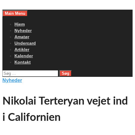
Skip
to
Main Menu
content
Hjem
Nyheder
Amatør
Undercard
Artikler
Kalender
Kontakt
Søg
efter:
Nyheder
Nikolai Terteryan vejet ind
i Californien