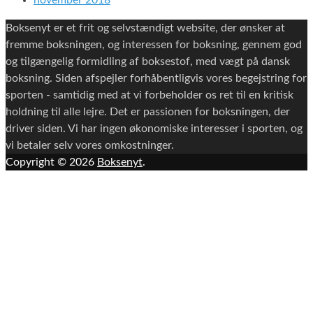
november 2018
Boksenyt er et frit og selvstændigt website, der ønsker at
fremme boksningen, og interessen for boksning, gennem god
og tilgængelig formidling af boksestof, med vægt på dansk
boksning. Siden afspejler forhåbentligvis vores begejstring for
sporten - samtidig med at vi forbeholder os ret til en kritisk
holdning til alle lejre. Det er passionen for boksningen, der
driver siden. Vi har ingen økonomiske interesser i sporten, og
vi betaler selv vores omkostninger.
Copyright © 2026
Boksenyt
.