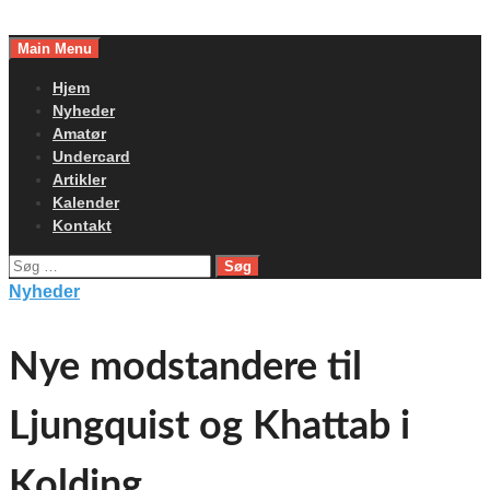
Skip
to
Main Menu
content
Hjem
Nyheder
Amatør
Undercard
Artikler
Kalender
Kontakt
Søg
efter:
Nyheder
Nye modstandere til
Ljungquist og Khattab i
Kolding