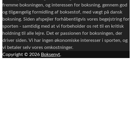
fremme boksningen, og interessen for boksning, gennem god
og tilgængelig formidling af boksestof, med vægt på dansk
boksning. Siden afspejler forhåbentligvis vores begejstring for
sporten - samtidig med at vi forbeholder os ret til en kritisk
holdning til alle lejre. Det er passionen for boksningen, der
driver siden. Vi har ingen økonomiske interesser i sporten, og
vi betaler selv vores omkostninger.
Copyright © 2026
Boksenyt
.