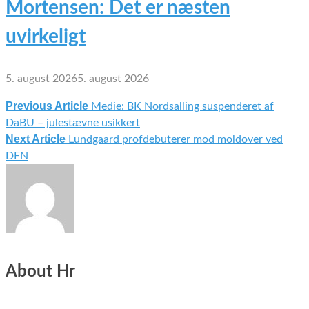
Mortensen: Det er næsten
uvirkeligt
5. august 2026
5. august 2026
Previous Article
Medie: BK Nordsalling suspenderet af
Indlægsnavigation
DaBU – julestævne usikkert
Next Article
Lundgaard profdebuterer mod moldover ved
DFN
About Hr