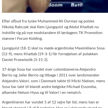
Efter afbud fra tyske Muhammed Ali Durmaz og polske
Nikolaj Rabczak skal Kem Ljungquist og Abdul Khattab nu
indstille sig på nye modstandere til lørdagens TK Promotion
stævne i Forum Kolding,
Ljungquist (18-1) skal nu møde argentinske Maximiliano Sosa
(12-9), mens Khattab (19-3-1) får fornøjelsen af polakken
Daniel Przewieslik (3-15-2).
37-årige Sosa har vundet over colombianerne Alejandro
Berrio og Jailer Berrio og tilbage i 2011 over landsmanden
Alejandro Valori, som i Danmark tabte til Micki Nielsen, mens
Sosa har tabt til blandt andre belgiske Michael Essomba,
albanske Nelson Hysa og til Valori i en rematch.
Argentineren har vundet 5 af 12 sejre før tid, mens han er
blevet stoppet i 8 af 9 nederlag. Han er i skrivende stund nr.