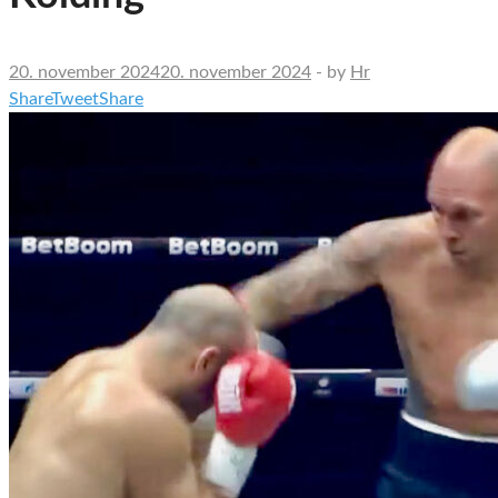
20. november 2024
20. november 2024
-
by
Hr
Share
Tweet
Share