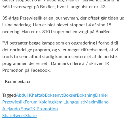
564 i sværvægt på BoxRec, hvor Ljungquist er nr. 43.
35-årige Przewieslik er en journeyman, der oftest går tiden ud
i sine nederlag. Han er blot blevet stoppet i 4 af sine 15
nederlag. Han er nr. 810 i supermellemvægt på BoxRec.
“Vi betragter begge kampe som en opgradering i forhold til
det oprindelige program, og vi er meget tilfredse med, at vi
trods to sene afbud stadig kan præsentere et af de bedste
programmer, der er set i Danmark i flere år,” skriver TK
Promotion på Facebook.
Kommentarer
Tagged
Abdul Khattab
Boksenyt
Bokser
Boksning
Daniel
Przewieslik
Forum Kolding
Kem Ljungquist
Maximiliano
Alejando Sosa
TK Promotion
Share
Tweet
Share