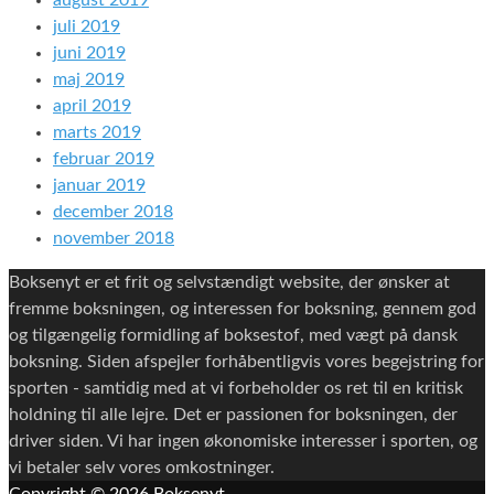
august 2019
juli 2019
juni 2019
maj 2019
april 2019
marts 2019
februar 2019
januar 2019
december 2018
november 2018
Boksenyt er et frit og selvstændigt website, der ønsker at
fremme boksningen, og interessen for boksning, gennem god
og tilgængelig formidling af boksestof, med vægt på dansk
boksning. Siden afspejler forhåbentligvis vores begejstring for
sporten - samtidig med at vi forbeholder os ret til en kritisk
holdning til alle lejre. Det er passionen for boksningen, der
driver siden. Vi har ingen økonomiske interesser i sporten, og
vi betaler selv vores omkostninger.