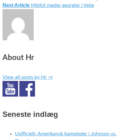
Indlægsnavigation
Next Article
Mbilizi møder georgier i Vejle
About Hr
View all posts by Hr
→
Seneste indlæg
Uofficielt: Amerikansk kampleder i Johnson vs.