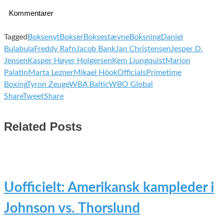
Kommentarer
Tagged
Boksenyt
Bokser
Boksestævne
Boksning
Daniel
Bulabula
Freddy Rafn
Jacob Bank
Jan Christensen
Jesper D.
Jensen
Kasper Høyer Holgersen
Kem Ljungquist
Marion
Palatin
Marta Lezner
Mikael Höok
Officials
Primetime
Boxing
Tyron Zeuge
WBA Baltic
WBO Global
Share
Tweet
Share
Related Posts
Uofficielt: Amerikansk kampleder i
Johnson vs. Thorslund