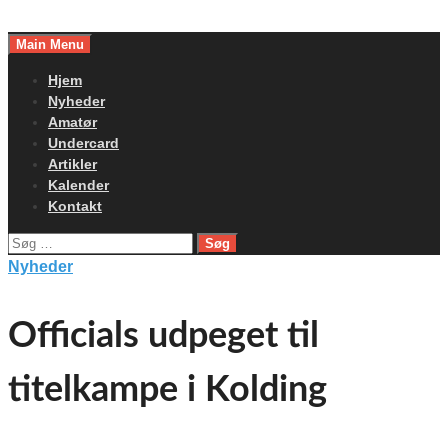
Skip
to
Main Menu
content
Hjem
Nyheder
Amatør
Undercard
Artikler
Kalender
Kontakt
Søg
efter:
Nyheder
Officials udpeget til
titelkampe i Kolding