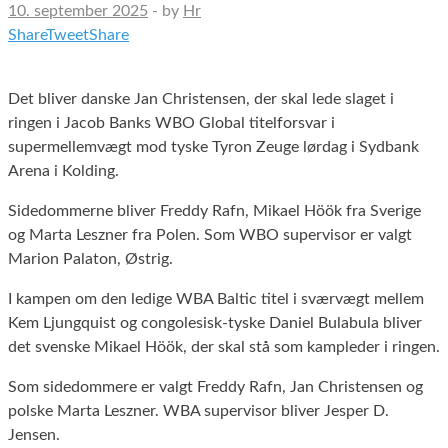
10. september 2025
-
by
Hr
Share
Tweet
Share
Det bliver danske Jan Christensen, der skal lede slaget i
ringen i Jacob Banks WBO Global titelforsvar i
supermellemvægt mod tyske Tyron Zeuge lørdag i Sydbank
Arena i Kolding.
Sidedommerne bliver Freddy Rafn, Mikael Höök fra Sverige
og Marta Leszner fra Polen. Som WBO supervisor er valgt
Marion Palaton, Østrig.
I kampen om den ledige WBA Baltic titel i sværvægt mellem
Kem Ljungquist og congolesisk-tyske Daniel Bulabula bliver
det svenske Mikael Höök, der skal stå som kampleder i ringen.
Som sidedommere er valgt Freddy Rafn, Jan Christensen og
polske Marta Leszner. WBA supervisor bliver Jesper D.
Jensen.