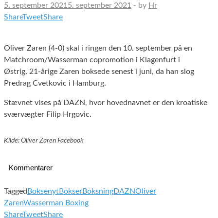
5. september 2021
5. september 2021
-
by
Hr
Share
Tweet
Share
Oliver Zaren (4-0) skal i ringen den 10. september på en
Matchroom/Wasserman copromotion i Klagenfurt i
Østrig. 21-årige Zaren boksede senest i juni, da han slog
Predrag Cvetkovic i Hamburg.
Stævnet vises på DAZN, hvor hovednavnet er den kroatiske
sværvægter Filip Hrgovic.
Kilde: Oliver Zaren Facebook
Kommentarer
Tagged
Boksenyt
Bokser
Boksning
DAZN
Oliver
Zaren
Wasserman Boxing
Share
Tweet
Share