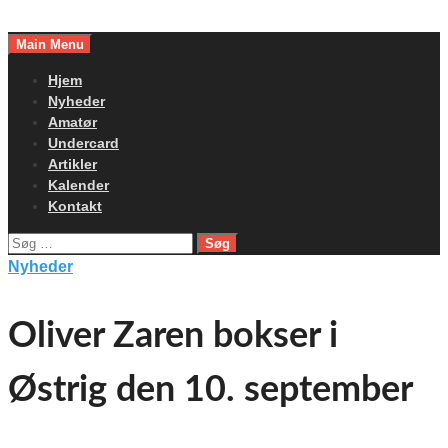
Skip
to
Main Menu
content
Hjem
Nyheder
Amatør
Undercard
Artikler
Kalender
Kontakt
Søg
efter:
Nyheder
Oliver Zaren bokser i
Østrig den 10. september